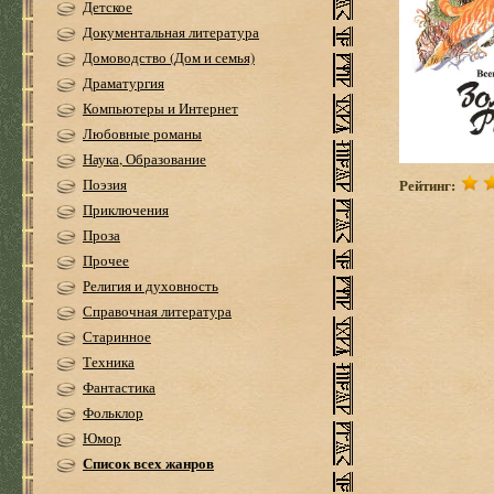
Детское
Документальная литература
Домоводство (Дом и семья)
Драматургия
Компьютеры и Интернет
Любовные романы
Наука, Образование
Рейтинг:
Поэзия
Приключения
Проза
Прочее
Религия и духовность
Справочная литература
Старинное
Техника
Фантастика
Фольклор
Юмор
Список всех жанров