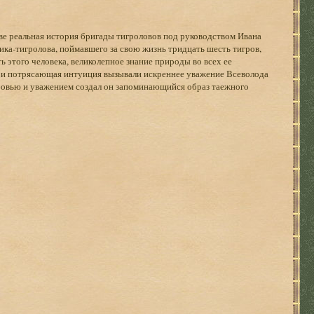
ове реальная история бригады тигроловов под руководством Ивана
ика-тигролова, поймавшего за свою жизнь тридцать шесть тигров,
ь этого человека, великолепное знание природы во всех ее
аз и потрясающая интуиция вызывали искреннее уважение Всеволода
юбовью и уважением создал он запоминающийся образ таежного