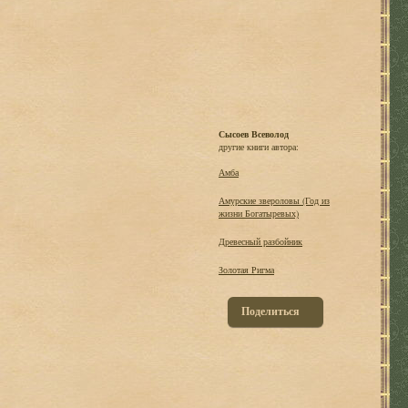
Сысоев Всеволод
другие книги автора:
Амба
Амурские звероловы (Год из
жизни Богатыревых)
Древесный разбойник
Золотая Ригма
Поделиться