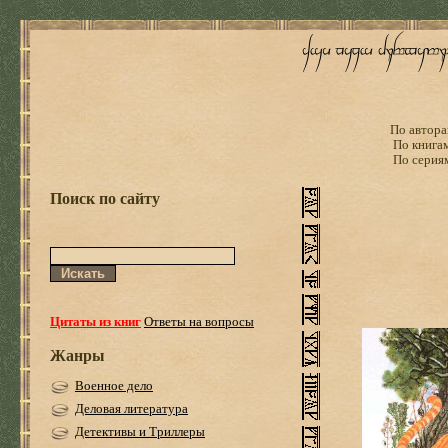
По автора
По книга
По серия
Поиск по сайту
Цитаты из книг
Ответы на вопросы
Жанры
Военное дело
Деловая литература
Детективы и Триллеры