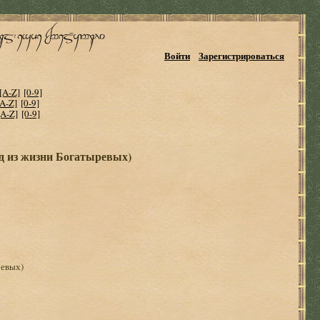
Войти
Зарегистрироваться
[A-Z]
[0-9]
[A-Z]
[0-9]
[A-Z]
[0-9]
д из жизни Богатыревых)
ревых)