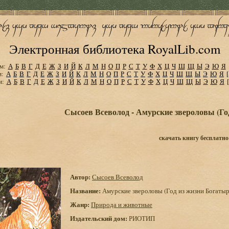
Электронная библиотека RoyalLib.com
м:
А
Б
В
Г
Д
Е
Ж
З
И
Й
К
Л
М
Н
О
П
Р
С
Т
У
Ф
Х
Ц
Ч
Ш
Щ
Ы
Э
Ю
Я
м:
А
Б
В
Г
Д
Е
Ж
З
И
Й
К
Л
М
Н
О
П
Р
С
Т
У
Ф
Х
Ц
Ч
Ш
Щ
Ы
Э
Ю
Я
м:
А
Б
В
Г
Д
Е
Ж
З
И
Й
К
Л
М
Н
О
П
Р
С
Т
У
Ф
Х
Ц
Ч
Ш
Щ
Ы
Э
Ю
Я
Сысоев Всеволод - Амурские звероловы (Го
скачать книгу бесплатно
Автор:
Сысоев Всеволод
Название:
Амурские звероловы (Год из жизни Богаты
Жанр:
Природа и животные
Издательский дом:
РИОТИП