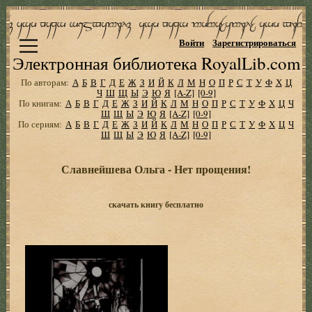
Войти
Зарегистрироваться
Электронная библиотека RoyalLib.com
По авторам:
А
Б
В
Г
Д
Е
Ж
З
И
Й
К
Л
М
Н
О
П
Р
С
Т
У
Ф
Х
Ц
Ч
Ш
Щ
Ы
Э
Ю
Я
[A-Z]
[0-9]
По книгам:
А
Б
В
Г
Д
Е
Ж
З
И
Й
К
Л
М
Н
О
П
Р
С
Т
У
Ф
Х
Ц
Ч
Ш
Щ
Ы
Э
Ю
Я
[A-Z]
[0-9]
По сериям:
А
Б
В
Г
Д
Е
Ж
З
И
Й
К
Л
М
Н
О
П
Р
С
Т
У
Ф
Х
Ц
Ч
Ш
Щ
Ы
Э
Ю
Я
[A-Z]
[0-9]
Славнейшева Ольга - Нет прощения!
скачать книгу бесплатно