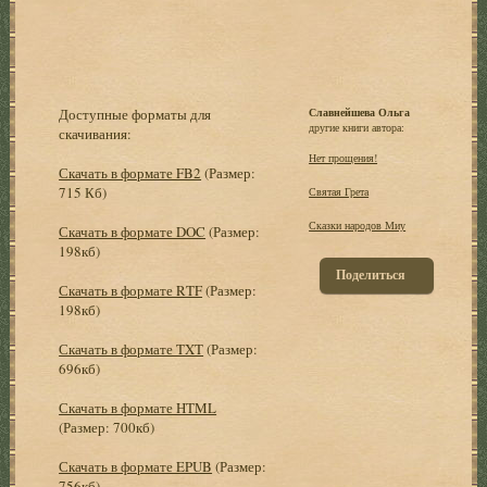
Доступные форматы для
Славнейшева Ольга
другие книги автора:
скачивания:
Нет прощения!
Скачать в формате FB2
(Размер:
715 Кб)
Святая Грета
Сказки народов Миу
Скачать в формате DOC
(Размер:
198кб)
Поделиться
Скачать в формате RTF
(Размер:
198кб)
Скачать в формате TXT
(Размер:
696кб)
Скачать в формате HTML
(Размер: 700кб)
Скачать в формате EPUB
(Размер:
756кб)