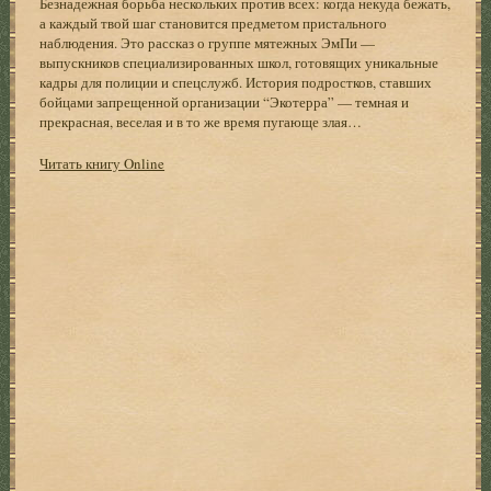
Безнадежная борьба нескольких против всех: когда некуда бежать,
а каждый твой шаг становится предметом пристального
наблюдения. Это рассказ о группе мятежных ЭмПи —
выпускников специализированных школ, готовящих уникальные
кадры для полиции и спецслужб. История подростков, ставших
бойцами запрещенной организации “Экотерра” — темная и
прекрасная, веселая и в то же время пугающе злая…
Читать книгу Online