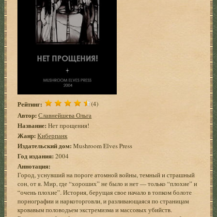
Рейтинг:
(4)
Автор:
Славнейшева Ольга
Название:
Нет прощения!
Жанр:
Киберпанк
Издательский дом:
Mushroom Elves Press
Год издания:
2004
Аннотация:
Город, уснувший на пороге атомной войны, темный и страшный
сон, от я. Мир, где “хороших” не было и нет — только “плохие” и
“очень плохие”. История, берущая свое начало в топком болоте
порнографии и наркоторговли, и разливающаяся по страницам
кровавым половодьем экстремизма и массовых убийств.