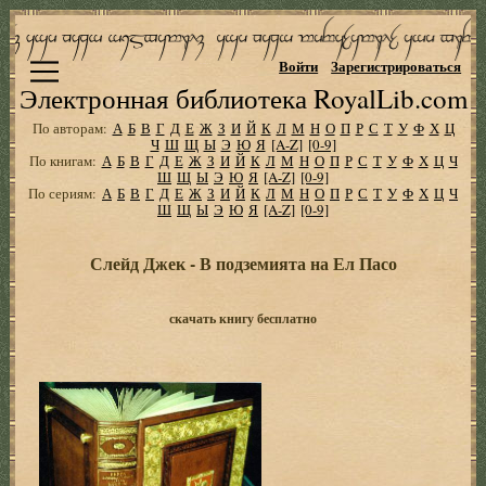
Войти
Зарегистрироваться
Электронная библиотека RoyalLib.com
По авторам:
А
Б
В
Г
Д
Е
Ж
З
И
Й
К
Л
М
Н
О
П
Р
С
Т
У
Ф
Х
Ц
Ч
Ш
Щ
Ы
Э
Ю
Я
[A-Z]
[0-9]
По книгам:
А
Б
В
Г
Д
Е
Ж
З
И
Й
К
Л
М
Н
О
П
Р
С
Т
У
Ф
Х
Ц
Ч
Ш
Щ
Ы
Э
Ю
Я
[A-Z]
[0-9]
По сериям:
А
Б
В
Г
Д
Е
Ж
З
И
Й
К
Л
М
Н
О
П
Р
С
Т
У
Ф
Х
Ц
Ч
Ш
Щ
Ы
Э
Ю
Я
[A-Z]
[0-9]
Слейд Джек - В подземията на Ел Пасо
скачать книгу бесплатно