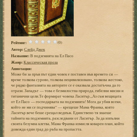
Рейтинг:
(0)
Автор:
Слейд Джек
Название:
В подземията на Ел Пасо
Жанр:
Классическая проза
Аннотация:
Може би за пръв път един човек е поставен във времето си —
време толкова сурово, толкова нецивилизовано, толкова жестоко,
че рядко фантазията на авторите се е оказвала достатъчна да го
отрази. Западът — това е безмилостна природа, гибелни мисии и
титанични цели.Те формират човека Ласитър.„Аз съм вещицата
от Ел Пасо — господарката на подземията! Мога да убия всеки,
който не ми се подчинява“ — крещеше Мама Франка, която
Ласитър вече беше срещал веднъж. Единствено тя знаеше
тайнита на подземията, разследвани от Ласитър. За да изпълни
своята безумна клетва, Мама Франка измисля коварен план, който
довежда един град до ръба на пропастта.