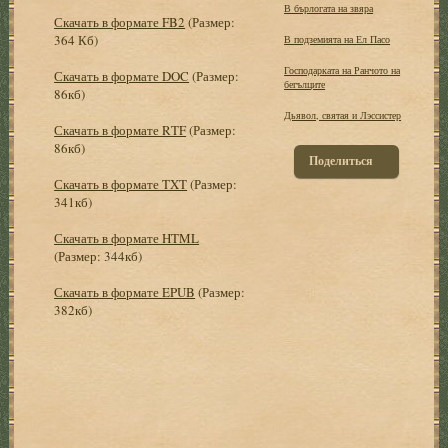
В бърлогата на звяра
Скачать в формате FB2
(Размер:
364 Кб)
В подземията на Ел Пасо
Господарката на Ранчото на
Скачать в формате DOC
(Размер:
бегълците
86кб)
Дьявол, святая и Лэссистер
Скачать в формате RTF
(Размер:
86кб)
Поделиться
Скачать в формате TXT
(Размер:
341кб)
Скачать в формате HTML
(Размер: 344кб)
Скачать в формате EPUB
(Размер:
382кб)