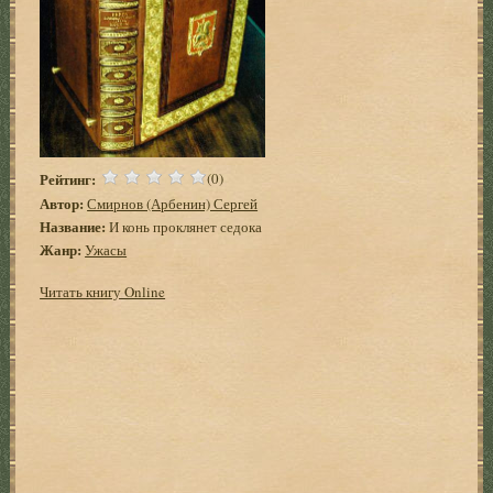
Рейтинг:
(0)
Автор:
Смирнов (Арбенин) Сергей
Название:
И конь проклянет седока
Жанр:
Ужасы
Читать книгу Online