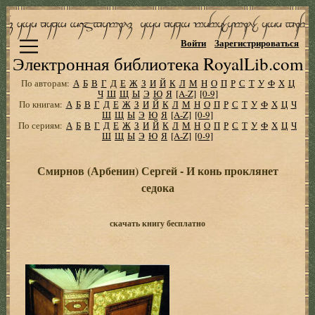
Войти
Зарегистрироваться
Электронная библиотека RoyalLib.com
По авторам:
А
Б
В
Г
Д
Е
Ж
З
И
Й
К
Л
М
Н
О
П
Р
С
Т
У
Ф
Х
Ц
Ч
Ш
Щ
Ы
Э
Ю
Я
[A-Z]
[0-9]
По книгам:
А
Б
В
Г
Д
Е
Ж
З
И
Й
К
Л
М
Н
О
П
Р
С
Т
У
Ф
Х
Ц
Ч
Ш
Щ
Ы
Э
Ю
Я
[A-Z]
[0-9]
По сериям:
А
Б
В
Г
Д
Е
Ж
З
И
Й
К
Л
М
Н
О
П
Р
С
Т
У
Ф
Х
Ц
Ч
Ш
Щ
Ы
Э
Ю
Я
[A-Z]
[0-9]
Смирнов (Арбенин) Сергей - И конь проклянет
седока
скачать книгу бесплатно