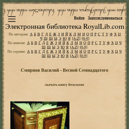
Войти
Зарегистрироваться
Электронная библиотека RoyalLib.com
По авторам:
А
Б
В
Г
Д
Е
Ж
З
И
Й
К
Л
М
Н
О
П
Р
С
Т
У
Ф
Х
Ц
Ч
Ш
Щ
Ы
Э
Ю
Я
[A-Z]
[0-9]
По книгам:
А
Б
В
Г
Д
Е
Ж
З
И
Й
К
Л
М
Н
О
П
Р
С
Т
У
Ф
Х
Ц
Ч
Ш
Щ
Ы
Э
Ю
Я
[A-Z]
[0-9]
По сериям:
А
Б
В
Г
Д
Е
Ж
З
И
Й
К
Л
М
Н
О
П
Р
С
Т
У
Ф
Х
Ц
Ч
Ш
Щ
Ы
Э
Ю
Я
[A-Z]
[0-9]
Смирнов Василий - Весной Семнадцатого
скачать книгу бесплатно