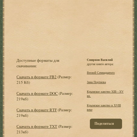
Доступные форматы для
Смирнов Василий
другие книги автора:
скачивания:
Весной Семнадцатого
Скачать в формате FB2
(Размер:
215 Кб)
Зина Портнова
Крымское ханство XIII—XV
Скачать в формате DOC
(Размер:
вв.
219кб)
Крымское ханство в XVIII
Скачать в формате RTF
(Размер:
веке
219кб)
Поделиться
Скачать в формате TXT
(Размер:
213кб)