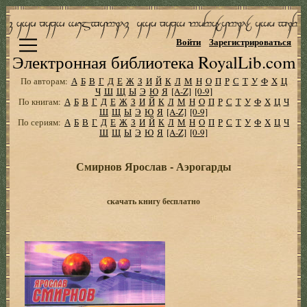
Войти
Зарегистрироваться
Электронная библиотека RoyalLib.com
По авторам:
А
Б
В
Г
Д
Е
Ж
З
И
Й
К
Л
М
Н
О
П
Р
С
Т
У
Ф
Х
Ц
Ч
Ш
Щ
Ы
Э
Ю
Я
[A-Z]
[0-9]
По книгам:
А
Б
В
Г
Д
Е
Ж
З
И
Й
К
Л
М
Н
О
П
Р
С
Т
У
Ф
Х
Ц
Ч
Ш
Щ
Ы
Э
Ю
Я
[A-Z]
[0-9]
По сериям:
А
Б
В
Г
Д
Е
Ж
З
И
Й
К
Л
М
Н
О
П
Р
С
Т
У
Ф
Х
Ц
Ч
Ш
Щ
Ы
Э
Ю
Я
[A-Z]
[0-9]
Смирнов Ярослав - Аэрогарды
скачать книгу бесплатно