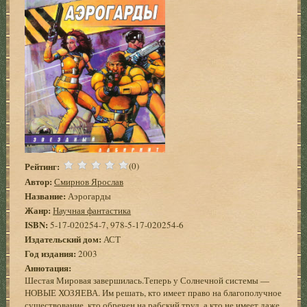
Рейтинг:
(0)
Автор:
Смирнов Ярослав
Название:
Аэрогарды
Жанр:
Научная фантастика
ISBN:
5-17-020254-7, 978-5-17-020254-6
Издательский дом:
АСТ
Год издания:
2003
Аннотация:
Шестая Мировая завершилась.Теперь у Солнечной системы —
НОВЫЕ ХОЗЯЕВА. Им решать, кто имеет право на благополучное
существование, кто обречен на рабский труд, а кто не имеет даже