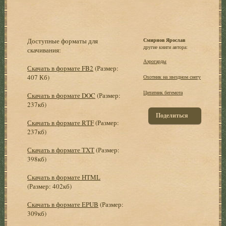
Доступные форматы для
Смирнов Ярослав
другие книги автора:
скачивания:
Аэрогарды
Скачать в формате FB2
(Размер:
407 Кб)
Охотник на звездном снегу
Цитатник бегемота
Скачать в формате DOC
(Размер:
237кб)
Поделиться
Скачать в формате RTF
(Размер:
237кб)
Скачать в формате TXT
(Размер:
398кб)
Скачать в формате HTML
(Размер: 402кб)
Скачать в формате EPUB
(Размер:
309кб)