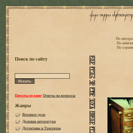
По автора
По книга
По серия
Поиск по сайту
Цитаты из книг
Ответы на вопросы
Жанры
Военное дело
Деловая литература
Детективы и Триллеры