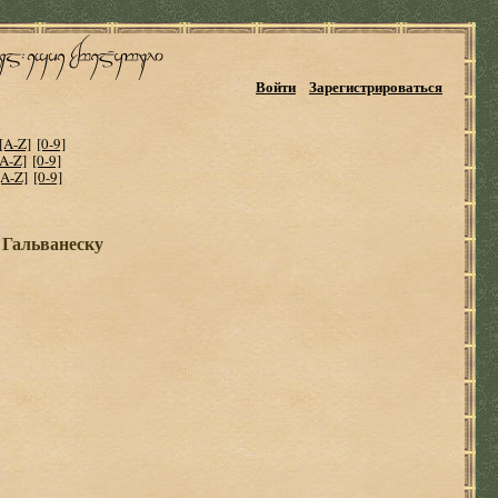
Войти
Зарегистрироваться
[A-Z]
[0-9]
[A-Z]
[0-9]
[A-Z]
[0-9]
 Гальванеску