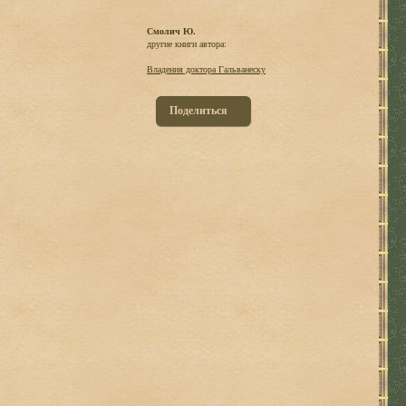
Смолич Ю.
другие книги автора:
Владения доктора Гальванеску
Поделиться