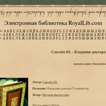
Электронная библиотека RoyalLib.com
м:
А
Б
В
Г
Д
Е
Ж
З
И
Й
К
Л
М
Н
О
П
Р
С
Т
У
Ф
Х
Ц
Ч
Ш
Щ
Ы
Э
Ю
Я
м:
А
Б
В
Г
Д
Е
Ж
З
И
Й
К
Л
М
Н
О
П
Р
С
Т
У
Ф
Х
Ц
Ч
Ш
Щ
Ы
Э
Ю
Я
м:
А
Б
В
Г
Д
Е
Ж
З
И
Й
К
Л
М
Н
О
П
Р
С
Т
У
Ф
Х
Ц
Ч
Ш
Щ
Ы
Э
Ю
Я
Смолич Ю. - Владения доктора
скачать книгу бесплатно
Автор:
Смолич Ю.
Название:
Владения доктора Гальванеску
Жанр:
Научная фантастика
Читать книгу Online