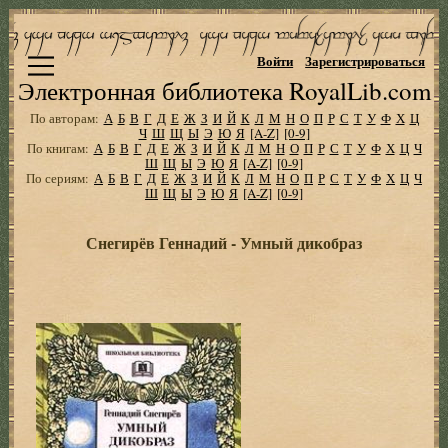
Войти
Зарегистрироваться
Электронная библиотека RoyalLib.com
По авторам:
А
Б
В
Г
Д
Е
Ж
З
И
Й
К
Л
М
Н
О
П
Р
С
Т
У
Ф
Х
Ц
Ч
Ш
Щ
Ы
Э
Ю
Я
[A-Z]
[0-9]
По книгам:
А
Б
В
Г
Д
Е
Ж
З
И
Й
К
Л
М
Н
О
П
Р
С
Т
У
Ф
Х
Ц
Ч
Ш
Щ
Ы
Э
Ю
Я
[A-Z]
[0-9]
По сериям:
А
Б
В
Г
Д
Е
Ж
З
И
Й
К
Л
М
Н
О
П
Р
С
Т
У
Ф
Х
Ц
Ч
Ш
Щ
Ы
Э
Ю
Я
[A-Z]
[0-9]
Снегирёв Геннадий - Умный дикобраз