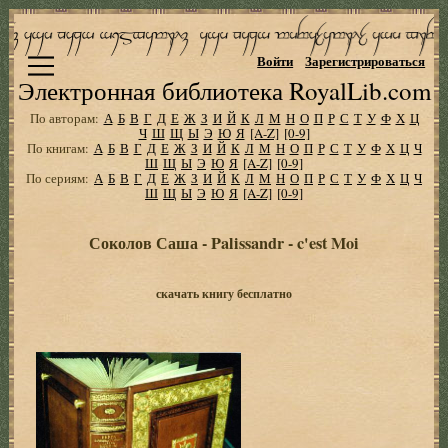
Войти
Зарегистрироваться
Электронная библиотека RoyalLib.com
По авторам:
А
Б
В
Г
Д
Е
Ж
З
И
Й
К
Л
М
Н
О
П
Р
С
Т
У
Ф
Х
Ц
Ч
Ш
Щ
Ы
Э
Ю
Я
[A-Z]
[0-9]
По книгам:
А
Б
В
Г
Д
Е
Ж
З
И
Й
К
Л
М
Н
О
П
Р
С
Т
У
Ф
Х
Ц
Ч
Ш
Щ
Ы
Э
Ю
Я
[A-Z]
[0-9]
По сериям:
А
Б
В
Г
Д
Е
Ж
З
И
Й
К
Л
М
Н
О
П
Р
С
Т
У
Ф
Х
Ц
Ч
Ш
Щ
Ы
Э
Ю
Я
[A-Z]
[0-9]
Соколов Саша - Palissandr - c'est Moi
скачать книгу бесплатно