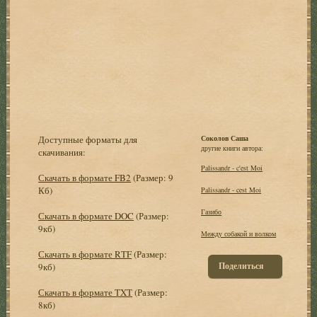
Доступные форматы для
Соколов Саша
другие книги автора:
скачивания:
Palissandr - c'est Moi
Скачать в формате FB2
(Размер: 9
Кб)
Palissandr - cest Moi
Газибо
Скачать в формате DOC
(Размер:
9кб)
Между собакой и волком
Скачать в формате RTF
(Размер:
Поделиться
9кб)
Скачать в формате TXT
(Размер:
8кб)