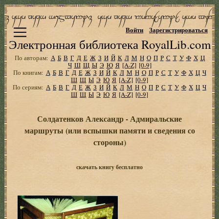
Войти
Зарегистрироваться
Электронная библиотека RoyalLib.com
По авторам:
А
Б
В
Г
Д
Е
Ж
З
И
Й
К
Л
М
Н
О
П
Р
С
Т
У
Ф
Х
Ц
Ч
Ш
Щ
Ы
Э
Ю
Я
[A-Z]
[0-9]
По книгам:
А
Б
В
Г
Д
Е
Ж
З
И
Й
К
Л
М
Н
О
П
Р
С
Т
У
Ф
Х
Ц
Ч
Ш
Щ
Ы
Э
Ю
Я
[A-Z]
[0-9]
По сериям:
А
Б
В
Г
Д
Е
Ж
З
И
Й
К
Л
М
Н
О
П
Р
С
Т
У
Ф
Х
Ц
Ч
Ш
Щ
Ы
Э
Ю
Я
[A-Z]
[0-9]
Солдатенков Александр - Адмиральские
маршруты (или вспышки памяти и сведения со
стороны)
скачать книгу бесплатно