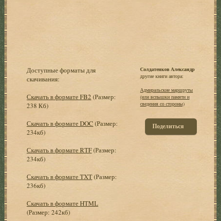
Доступные форматы для
Солдатенков Александр
другие книги автора:
скачивания:
Адмиральские маршруты
Скачать в формате FB2
(Размер:
(или вспышки памяти и
сведения со стороны)
238 Кб)
Скачать в формате DOC
(Размер:
Поделиться
234кб)
Скачать в формате RTF
(Размер:
234кб)
Скачать в формате TXT
(Размер:
236кб)
Скачать в формате HTML
(Размер: 242кб)