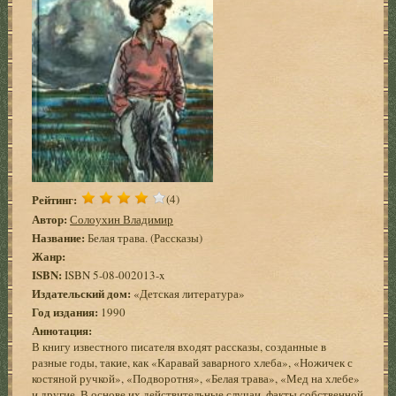
Рейтинг:
(4)
Автор:
Солоухин Владимир
Название:
Белая трава. (Рассказы)
Жанр:
ISBN:
ISBN 5-08-002013-x
Издательский дом:
«Детская литература»
Год издания:
1990
Аннотация:
В книгу известного писателя входят рассказы, созданные в
разные годы, такие, как «Каравай заварного хлеба», «Ножичек с
костяной ручкой», «Подворотня», «Белая трава», «Мед на хлебе»
и другие. В основе их действительные случаи, факты собственной