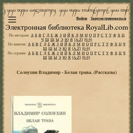
Войти
Зарегистрироваться
Электронная библиотека RoyalLib.com
По авторам:
А
Б
В
Г
Д
Е
Ж
З
И
Й
К
Л
М
Н
О
П
Р
С
Т
У
Ф
Х
Ц
Ч
Ш
Щ
Ы
Э
Ю
Я
[A-Z]
[0-9]
По книгам:
А
Б
В
Г
Д
Е
Ж
З
И
Й
К
Л
М
Н
О
П
Р
С
Т
У
Ф
Х
Ц
Ч
Ш
Щ
Ы
Э
Ю
Я
[A-Z]
[0-9]
По сериям:
А
Б
В
Г
Д
Е
Ж
З
И
Й
К
Л
М
Н
О
П
Р
С
Т
У
Ф
Х
Ц
Ч
Ш
Щ
Ы
Э
Ю
Я
[A-Z]
[0-9]
Солоухин Владимир - Белая трава. (Рассказы)