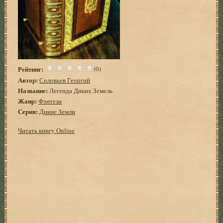
Рейтинг:
(0)
Автор:
Соловьев Георгий
Название:
Легенда Диких Земель
Жанр:
Фэнтези
Серия:
Дикие Земли
Читать книгу Online