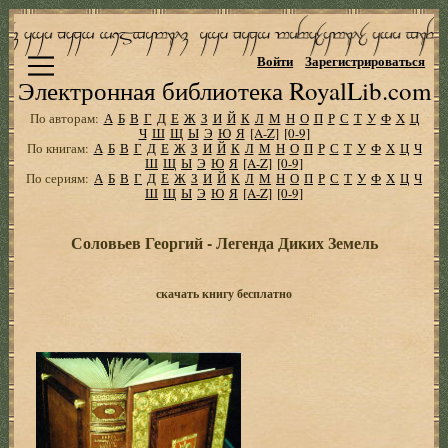
Войти
Зарегистрироваться
Электронная библиотека RoyalLib.com
По авторам:
А
Б
В
Г
Д
Е
Ж
З
И
Й
К
Л
М
Н
О
П
Р
С
Т
У
Ф
Х
Ц
Ч
Ш
Щ
Ы
Э
Ю
Я
[A-Z]
[0-9]
По книгам:
А
Б
В
Г
Д
Е
Ж
З
И
Й
К
Л
М
Н
О
П
Р
С
Т
У
Ф
Х
Ц
Ч
Ш
Щ
Ы
Э
Ю
Я
[A-Z]
[0-9]
По сериям:
А
Б
В
Г
Д
Е
Ж
З
И
Й
К
Л
М
Н
О
П
Р
С
Т
У
Ф
Х
Ц
Ч
Ш
Щ
Ы
Э
Ю
Я
[A-Z]
[0-9]
Соловьев Георгий - Легенда Диких Земель
скачать книгу бесплатно