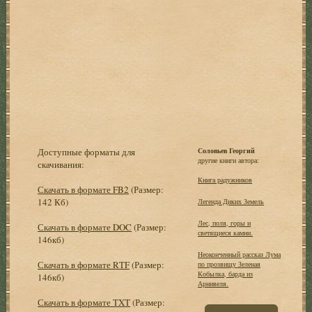
Доступные форматы для
Соловьев Георгий
другие книги автора:
скачивания:
Книга радужников
Скачать в формате FB2
(Размер:
142 Кб)
Легенда Диких Земель
Лес, поля, горы и
Скачать в формате DOC
(Размер:
светящиеся камни.
146кб)
Неоконченный рассказ Лума
Скачать в формате RTF
(Размер:
по прозвищу Зеленая
Кобылка, барда из
146кб)
Арнивеля.
Скачать в формате TXT
(Размер: