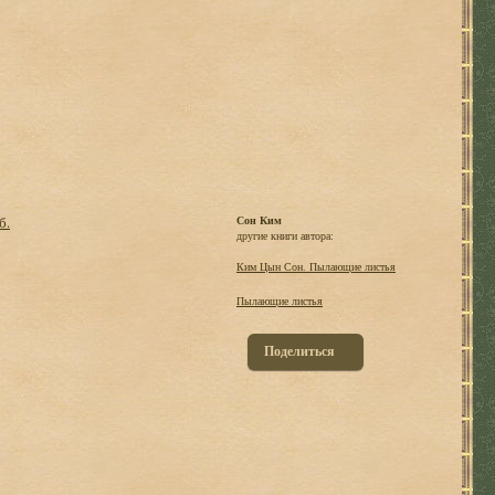
б.
Сон Ким
другие книги автора:
Ким Цын Сон. Пылающие листья
Пылающие листья
Поделиться