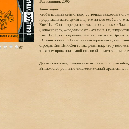
Год издания:
2005
Аннотация:
Чтобы кормить семью, поэт устроился завхозом в стол
продолжали жить, делая вид, что ничего особенного 
Ким Цын Сона, изредка печатая их в журналах «Дальни
(Новосибирск) – подальше от Сахалина. Однажды сти
Ким Цын Сон продолжал работать завхозом. Время от 
«Хозяин пришел!»Таинственная корейская кухня. Таинс
строфы, Ким Цын Сон только делал вид, что у него ес
(0)
завхозом провинциальной столовой, в памяти читателе
Данная книга недоступна в связи с жалобой правообла
Вы можете
прочитать ознакомительный фрагмент кни