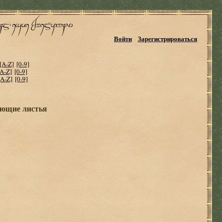
Войти
Зарегистрироваться
[A-Z]
[0-9]
[A-Z]
[0-9]
[A-Z]
[0-9]
ющие листья