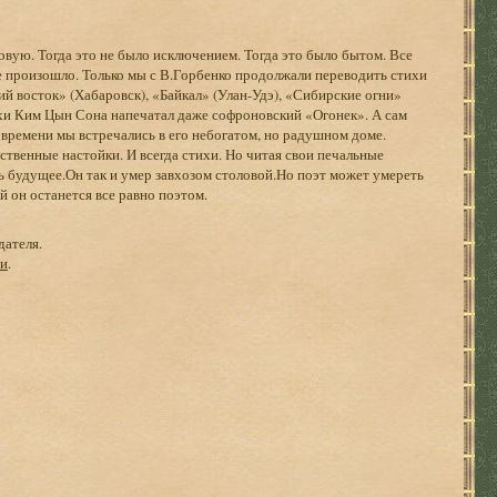
овую. Тогда это не было исключением. Тогда это было бытом. Все
не произошло. Только мы с В.Горбенко продолжали переводить стихи
й восток» (Хабаровск), «Байкал» (Улан-Удэ), «Сибирские огни»
хи Ким Цын Сона напечатал даже софроновский «Огонек». А сам
времени мы встречались в его небогатом, но радушном доме.
твенные настойки. И всегда стихи. Но читая свои печальные
ть будущее.Он так и умер завхозом столовой.Но поэт может умереть
й он останется все равно поэтом.
дателя.
ги
.