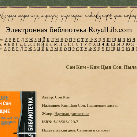
Электронная библиотека RoyalLib.com
м:
А
Б
В
Г
Д
Е
Ж
З
И
Й
К
Л
М
Н
О
П
Р
С
Т
У
Ф
Х
Ц
Ч
Ш
Щ
Ы
Э
Ю
Я
м:
А
Б
В
Г
Д
Е
Ж
З
И
Й
К
Л
М
Н
О
П
Р
С
Т
У
Ф
Х
Ц
Ч
Ш
Щ
Ы
Э
Ю
Я
м:
А
Б
В
Г
Д
Е
Ж
З
И
Й
К
Л
М
Н
О
П
Р
С
Т
У
Ф
Х
Ц
Ч
Ш
Щ
Ы
Э
Ю
Я
Сон Ким - Ким Цын Сон. Пыла
Автор:
Сон Ким
Название:
Ким Цын Сон. Пылающие листья
Жанр:
Научная фантастика
ISBN:
5-98502-020-7
Издательский дом:
Свиньин и сыновья