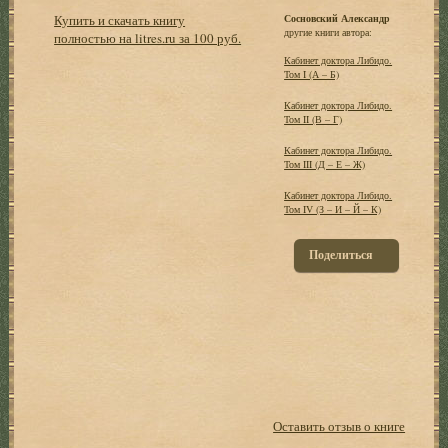
Купить и скачать книгу
Сосновский Александр
другие книги автора:
полностью на litres.ru за 100 руб.
Кабинет доктора Либидо.
Том I (А – Б)
Кабинет доктора Либидо.
Том II (В – Г)
Кабинет доктора Либидо.
Том III (Д – Е – Ж)
Кабинет доктора Либидо.
Том IV (З – И – Й – К)
Поделиться
Оставить отзыв о книге