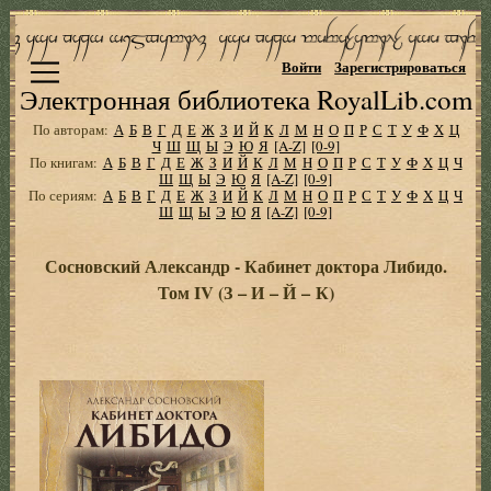
Войти
Зарегистрироваться
Электронная библиотека RoyalLib.com
По авторам:
А
Б
В
Г
Д
Е
Ж
З
И
Й
К
Л
М
Н
О
П
Р
С
Т
У
Ф
Х
Ц
Ч
Ш
Щ
Ы
Э
Ю
Я
[A-Z]
[0-9]
По книгам:
А
Б
В
Г
Д
Е
Ж
З
И
Й
К
Л
М
Н
О
П
Р
С
Т
У
Ф
Х
Ц
Ч
Ш
Щ
Ы
Э
Ю
Я
[A-Z]
[0-9]
По сериям:
А
Б
В
Г
Д
Е
Ж
З
И
Й
К
Л
М
Н
О
П
Р
С
Т
У
Ф
Х
Ц
Ч
Ш
Щ
Ы
Э
Ю
Я
[A-Z]
[0-9]
Сосновский Александр - Кабинет доктора Либидо.
Том IV (З – И – Й – К)