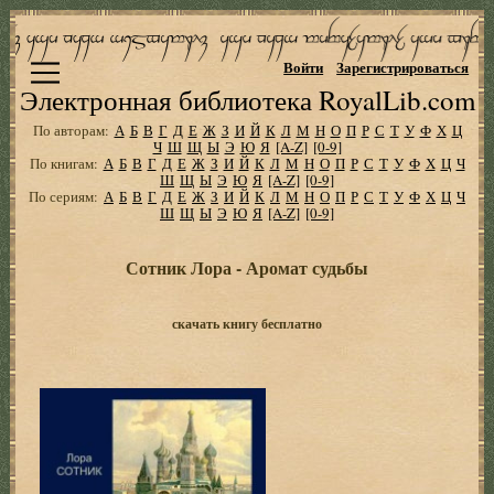
Войти
Зарегистрироваться
Электронная библиотека RoyalLib.com
По авторам:
А
Б
В
Г
Д
Е
Ж
З
И
Й
К
Л
М
Н
О
П
Р
С
Т
У
Ф
Х
Ц
Ч
Ш
Щ
Ы
Э
Ю
Я
[A-Z]
[0-9]
По книгам:
А
Б
В
Г
Д
Е
Ж
З
И
Й
К
Л
М
Н
О
П
Р
С
Т
У
Ф
Х
Ц
Ч
Ш
Щ
Ы
Э
Ю
Я
[A-Z]
[0-9]
По сериям:
А
Б
В
Г
Д
Е
Ж
З
И
Й
К
Л
М
Н
О
П
Р
С
Т
У
Ф
Х
Ц
Ч
Ш
Щ
Ы
Э
Ю
Я
[A-Z]
[0-9]
Сотник Лора - Аромат судьбы
скачать книгу бесплатно