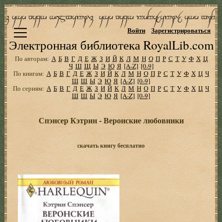
Войти
Зарегистрироваться
Электронная библиотека RoyalLib.com
По авторам:
А
Б
В
Г
Д
Е
Ж
З
И
Й
К
Л
М
Н
О
П
Р
С
Т
У
Ф
Х
Ц
Ч
Ш
Щ
Ы
Э
Ю
Я
[A-Z]
[0-9]
По книгам:
А
Б
В
Г
Д
Е
Ж
З
И
Й
К
Л
М
Н
О
П
Р
С
Т
У
Ф
Х
Ц
Ч
Ш
Щ
Ы
Э
Ю
Я
[A-Z]
[0-9]
По сериям:
А
Б
В
Г
Д
Е
Ж
З
И
Й
К
Л
М
Н
О
П
Р
С
Т
У
Ф
Х
Ц
Ч
Ш
Щ
Ы
Э
Ю
Я
[A-Z]
[0-9]
Спэнсер Кэтрин - Веронские любовники
скачать книгу бесплатно