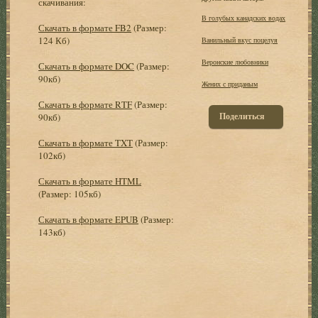
скачивания:
В голубых канадских водах
Скачать в формате FB2
(Размер:
124 Кб)
Ванильный вкус поцелуя
Веронские любовники
Скачать в формате DOC
(Размер:
90кб)
Жених с приданым
Скачать в формате RTF
(Размер:
Поделиться
90кб)
Скачать в формате TXT
(Размер:
102кб)
Скачать в формате HTML
(Размер: 105кб)
Скачать в формате EPUB
(Размер:
143кб)