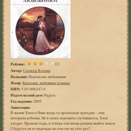
Рейтинг:
(2)
Автор:
Спэнсер Кэтрин
Название:
Веронские любовники
Жанр:
Короткие любовные романы
ISBN:
5-05-006247-0
Издательский дом:
Радуга
Год издания:
2005
Аннотация:
В жизни Хлои и Нико когда-то произошла трагедия – они
потеряли ребенка. Не в силах пережить случившееся, Хлоя
уходит. Прошли годы, и теперь она вновь решила выйти замуж.
Сбудутся ли ее надежды на счастье на этот раз?