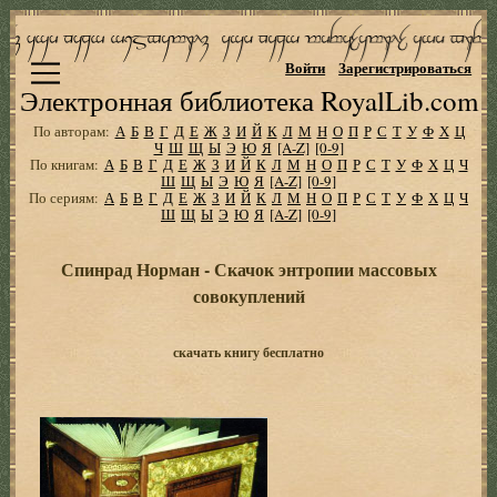
Войти
Зарегистрироваться
Электронная библиотека RoyalLib.com
По авторам:
А
Б
В
Г
Д
Е
Ж
З
И
Й
К
Л
М
Н
О
П
Р
С
Т
У
Ф
Х
Ц
Ч
Ш
Щ
Ы
Э
Ю
Я
[A-Z]
[0-9]
По книгам:
А
Б
В
Г
Д
Е
Ж
З
И
Й
К
Л
М
Н
О
П
Р
С
Т
У
Ф
Х
Ц
Ч
Ш
Щ
Ы
Э
Ю
Я
[A-Z]
[0-9]
По сериям:
А
Б
В
Г
Д
Е
Ж
З
И
Й
К
Л
М
Н
О
П
Р
С
Т
У
Ф
Х
Ц
Ч
Ш
Щ
Ы
Э
Ю
Я
[A-Z]
[0-9]
Спинрад Норман - Скачок энтропии массовых
совокуплений
скачать книгу бесплатно