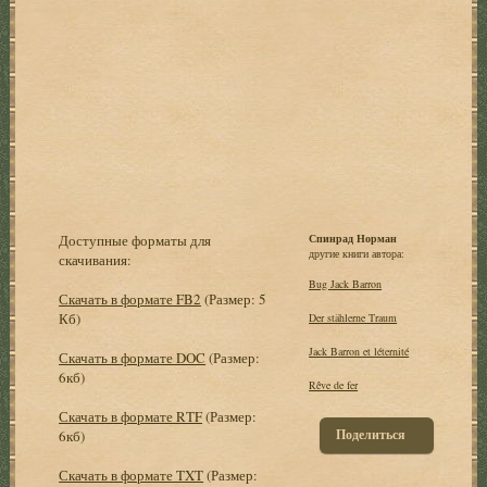
Доступные форматы для
Спинрад Норман
другие книги автора:
скачивания:
Bug Jack Barron
Скачать в формате FB2
(Размер: 5
Кб)
Der stählerne Traum
Jack Barron et léternité
Скачать в формате DOC
(Размер:
6кб)
Rêve de fer
Скачать в формате RTF
(Размер:
Поделиться
6кб)
Скачать в формате TXT
(Размер: