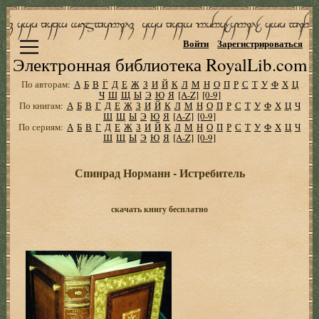
Войти
Зарегистрироваться
Электронная библиотека RoyalLib.com
По авторам:
А
Б
В
Г
Д
Е
Ж
З
И
Й
К
Л
М
Н
О
П
Р
С
Т
У
Ф
Х
Ц
Ч
Ш
Щ
Ы
Э
Ю
Я
[A-Z]
[0-9]
По книгам:
А
Б
В
Г
Д
Е
Ж
З
И
Й
К
Л
М
Н
О
П
Р
С
Т
У
Ф
Х
Ц
Ч
Ш
Щ
Ы
Э
Ю
Я
[A-Z]
[0-9]
По сериям:
А
Б
В
Г
Д
Е
Ж
З
И
Й
К
Л
М
Н
О
П
Р
С
Т
У
Ф
Х
Ц
Ч
Ш
Щ
Ы
Э
Ю
Я
[A-Z]
[0-9]
Спинрад Норманн - Истребитель
скачать книгу бесплатно