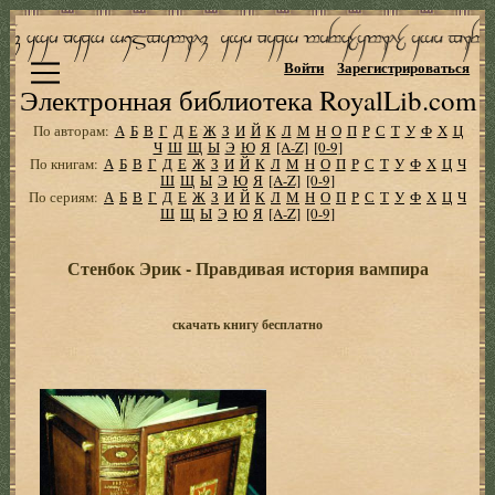
Войти
Зарегистрироваться
Электронная библиотека RoyalLib.com
По авторам:
А
Б
В
Г
Д
Е
Ж
З
И
Й
К
Л
М
Н
О
П
Р
С
Т
У
Ф
Х
Ц
Ч
Ш
Щ
Ы
Э
Ю
Я
[A-Z]
[0-9]
По книгам:
А
Б
В
Г
Д
Е
Ж
З
И
Й
К
Л
М
Н
О
П
Р
С
Т
У
Ф
Х
Ц
Ч
Ш
Щ
Ы
Э
Ю
Я
[A-Z]
[0-9]
По сериям:
А
Б
В
Г
Д
Е
Ж
З
И
Й
К
Л
М
Н
О
П
Р
С
Т
У
Ф
Х
Ц
Ч
Ш
Щ
Ы
Э
Ю
Я
[A-Z]
[0-9]
Стенбок Эрик - Правдивая история вампира
скачать книгу бесплатно