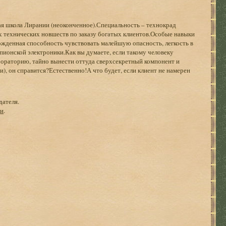
ая школа Лирании (неоконченное).Специальность – технокрад
х технических новшеств по заказу богатых клиентов.Особые навыки
жденная способность чувствовать малейшую опасность, легкость в
пионской электроники.Как вы думаете, если такому человеку
бораторию, тайно вынести оттуда сверхсекретный компонент и
ги), он справится?Естественно!А что будет, если клиент не намерен
дателя.
ги
.