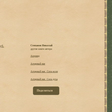
уб.
Степанов Николай
другие книги автора:
Азоринд
Алтарный маг
Алтарный маг. Сила воли
Алтарный маг. Сила духа
Поделиться