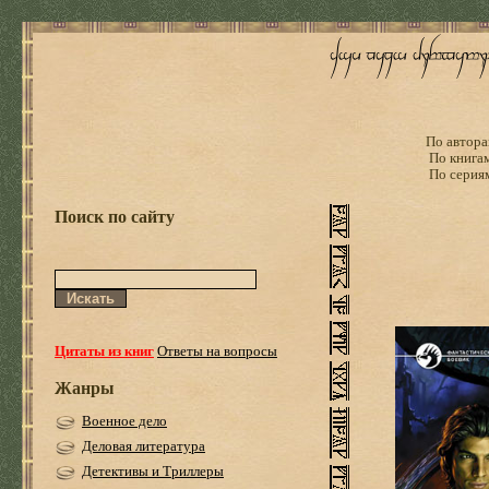
По автора
По книга
По серия
Поиск по сайту
Цитаты из книг
Ответы на вопросы
Жанры
Военное дело
Деловая литература
Детективы и Триллеры