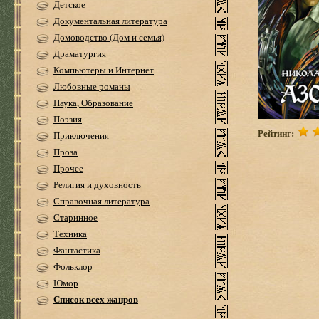
Детское
Документальная литература
Домоводство (Дом и семья)
Драматургия
Компьютеры и Интернет
Любовные романы
Наука, Образование
Поэзия
Рейтинг:
Приключения
Проза
Прочее
Религия и духовность
Справочная литература
Старинное
Техника
Фантастика
Фольклор
Юмор
Список всех жанров