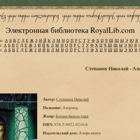
Электронная библиотека RoyalLib.com
м:
А
Б
В
Г
Д
Е
Ж
З
И
Й
К
Л
М
Н
О
П
Р
С
Т
У
Ф
Х
Ц
Ч
Ш
Щ
Ы
Э
Ю
Я
м:
А
Б
В
Г
Д
Е
Ж
З
И
Й
К
Л
М
Н
О
П
Р
С
Т
У
Ф
Х
Ц
Ч
Ш
Щ
Ы
Э
Ю
Я
м:
А
Б
В
Г
Д
Е
Ж
З
И
Й
К
Л
М
Н
О
П
Р
С
Т
У
Ф
Х
Ц
Ч
Ш
Щ
Ы
Э
Ю
Я
Степанов Николай - Аз
Автор:
Степанов Николай
Название:
Азоринд
Жанр:
Боевая фантастика
ISBN:
978-5-9922-0210-6
Издательский дом:
Альфа-книга