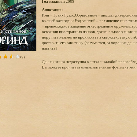
Год издания:
2008
Аннотация:
Имя – Транк Руэлс.Образование – высшая диверсионн
высшей категории.Род занятий – похищение секретны
– превосходное владение огнестрельным оружием, вро
освоении иностранных языков, доскональное знание ш
поручить незаметно проникнуть в сверхсекретную ла
доставить его заказчику (разумеется, за хорошие день
платить?
(2)
Данная книга недоступна в связи с жалобой правообла
Вы можете
прочитать ознакомительный фрагмент кни