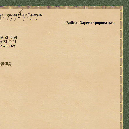
Войти
Зарегистрироваться
[A-Z]
[0-9]
[A-Z]
[0-9]
[A-Z]
[0-9]
оринд