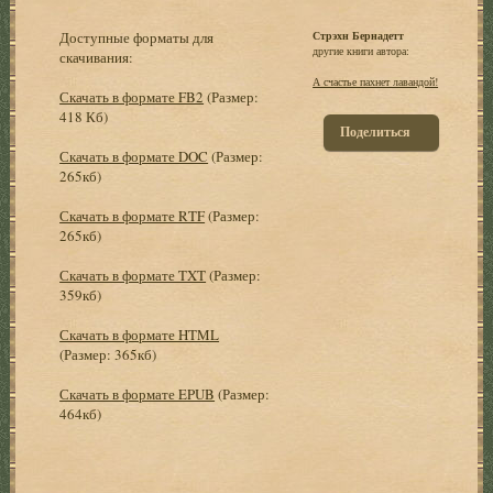
Доступные форматы для
Стрэхн Бернадетт
другие книги автора:
скачивания:
А счастье пахнет лавандой!
Скачать в формате FB2
(Размер:
418 Кб)
Поделиться
Скачать в формате DOC
(Размер:
265кб)
Скачать в формате RTF
(Размер:
265кб)
Скачать в формате TXT
(Размер:
359кб)
Скачать в формате HTML
(Размер: 365кб)
Скачать в формате EPUB
(Размер:
464кб)