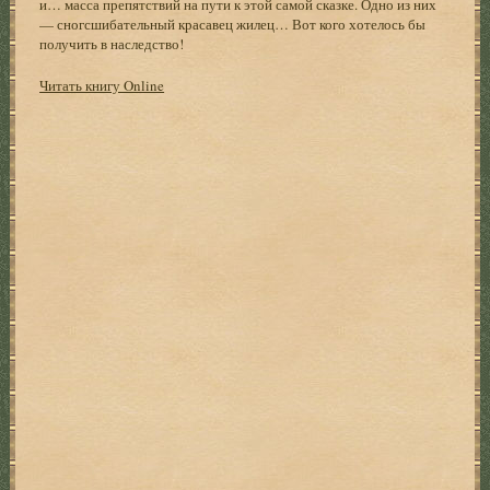
и… масса препятствий на пути к этой самой сказке. Одно из них
— сногсшибательный красавец жилец… Вот кого хотелось бы
получить в наследство!
Читать книгу Online