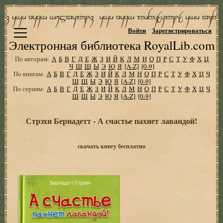
Войти
Зарегистрироваться
Электронная библиотека RoyalLib.com
По авторам:
А
Б
В
Г
Д
Е
Ж
З
И
Й
К
Л
М
Н
О
П
Р
С
Т
У
Ф
Х
Ц
Ч
Ш
Щ
Ы
Э
Ю
Я
[A-Z]
[0-9]
По книгам:
А
Б
В
Г
Д
Е
Ж
З
И
Й
К
Л
М
Н
О
П
Р
С
Т
У
Ф
Х
Ц
Ч
Ш
Щ
Ы
Э
Ю
Я
[A-Z]
[0-9]
По сериям:
А
Б
В
Г
Д
Е
Ж
З
И
Й
К
Л
М
Н
О
П
Р
С
Т
У
Ф
Х
Ц
Ч
Ш
Щ
Ы
Э
Ю
Я
[A-Z]
[0-9]
Стрэхн Бернадетт - А счастье пахнет лавандой!
скачать книгу бесплатно