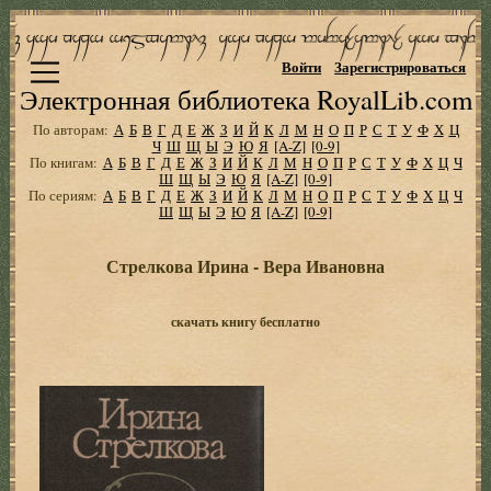
Войти
Зарегистрироваться
Электронная библиотека RoyalLib.com
По авторам:
А
Б
В
Г
Д
Е
Ж
З
И
Й
К
Л
М
Н
О
П
Р
С
Т
У
Ф
Х
Ц
Ч
Ш
Щ
Ы
Э
Ю
Я
[A-Z]
[0-9]
По книгам:
А
Б
В
Г
Д
Е
Ж
З
И
Й
К
Л
М
Н
О
П
Р
С
Т
У
Ф
Х
Ц
Ч
Ш
Щ
Ы
Э
Ю
Я
[A-Z]
[0-9]
По сериям:
А
Б
В
Г
Д
Е
Ж
З
И
Й
К
Л
М
Н
О
П
Р
С
Т
У
Ф
Х
Ц
Ч
Ш
Щ
Ы
Э
Ю
Я
[A-Z]
[0-9]
Стрелкова Ирина - Вера Ивановна
скачать книгу бесплатно