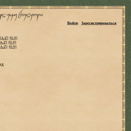
Войти
Зарегистрироваться
[A-Z]
[0-9]
[A-Z]
[0-9]
[A-Z]
[0-9]
од