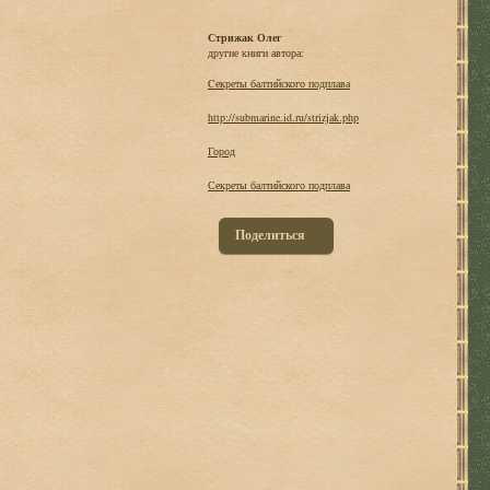
Стрижак Олег
другие книги автора:
Cекреты балтийского подплава
http://submarine.id.ru/strizjak.php
Город
Секреты балтийского подплава
Поделиться