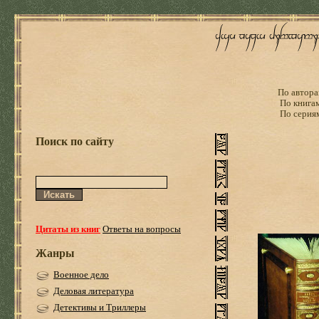
По автора
По книга
По серия
Поиск по сайту
Цитаты из книг
Ответы на вопросы
Жанры
Военное дело
Деловая литература
Детективы и Триллеры