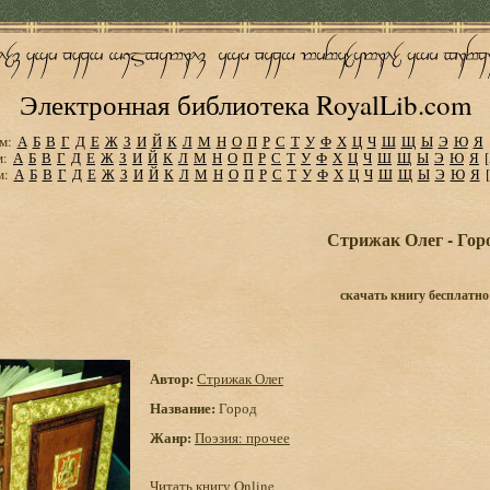
Электронная библиотека RoyalLib.com
м:
А
Б
В
Г
Д
Е
Ж
З
И
Й
К
Л
М
Н
О
П
Р
С
Т
У
Ф
Х
Ц
Ч
Ш
Щ
Ы
Э
Ю
Я
м:
А
Б
В
Г
Д
Е
Ж
З
И
Й
К
Л
М
Н
О
П
Р
С
Т
У
Ф
Х
Ц
Ч
Ш
Щ
Ы
Э
Ю
Я
м:
А
Б
В
Г
Д
Е
Ж
З
И
Й
К
Л
М
Н
О
П
Р
С
Т
У
Ф
Х
Ц
Ч
Ш
Щ
Ы
Э
Ю
Я
Стрижак Олег - Гор
скачать книгу бесплатно
Автор:
Стрижак Олег
Название:
Город
Жанр:
Поэзия: прочее
Читать книгу Online