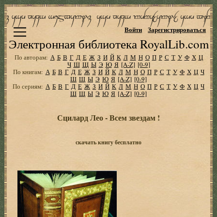
Войти
Зарегистрироваться
Электронная библиотека RoyalLib.com
По авторам:
А
Б
В
Г
Д
Е
Ж
З
И
Й
К
Л
М
Н
О
П
Р
С
Т
У
Ф
Х
Ц
Ч
Ш
Щ
Ы
Э
Ю
Я
[A-Z]
[0-9]
По книгам:
А
Б
В
Г
Д
Е
Ж
З
И
Й
К
Л
М
Н
О
П
Р
С
Т
У
Ф
Х
Ц
Ч
Ш
Щ
Ы
Э
Ю
Я
[A-Z]
[0-9]
По сериям:
А
Б
В
Г
Д
Е
Ж
З
И
Й
К
Л
М
Н
О
П
Р
С
Т
У
Ф
Х
Ц
Ч
Ш
Щ
Ы
Э
Ю
Я
[A-Z]
[0-9]
Сцилард Лео - Всем звездам !
скачать книгу бесплатно