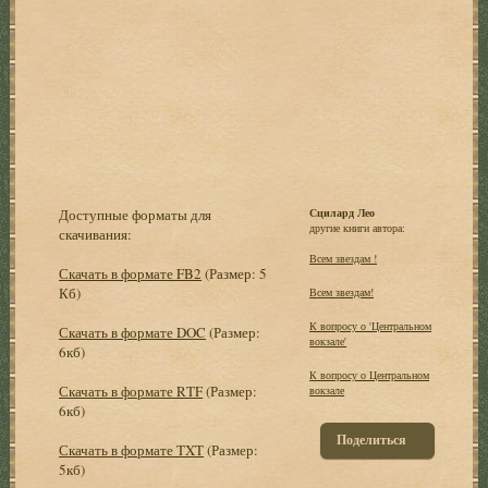
Доступные форматы для
Сцилард Лео
другие книги автора:
скачивания:
Всем звездам !
Скачать в формате FB2
(Размер: 5
Кб)
Всем звездам!
К вопросу о 'Центральном
Скачать в формате DOC
(Размер:
вокзале'
6кб)
К вопросу о Центральном
Скачать в формате RTF
(Размер:
вокзале
6кб)
Поделиться
Скачать в формате TXT
(Размер:
5кб)