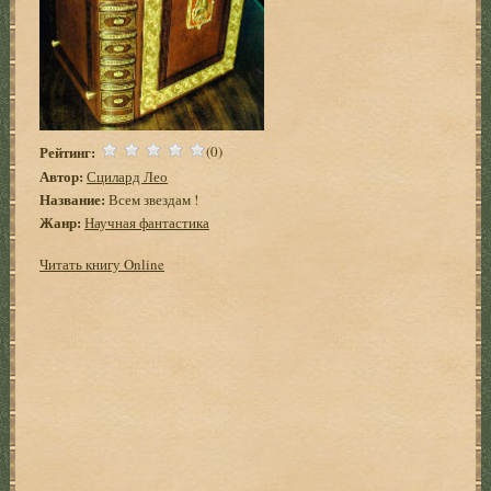
Рейтинг:
(0)
Автор:
Сцилард Лео
Название:
Всем звездам !
Жанр:
Научная фантастика
Читать книгу Online