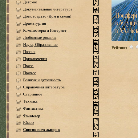
Детское
Документальная литература
Домоводство (Дом и семья)
Драматургия
Компьютеры и Интернет
Любовные романы
Наука, Образование
Рейтинг:
Поэзия
Приключения
Проза
Прочее
Религия и духовность
Справочная литература
Старинное
Техника
Фантастика
Фольклор
Юмор
Список всех жанров