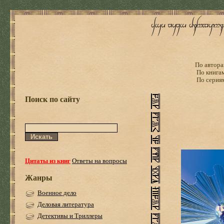
По автора
По книга
По серия
Поиск по сайту
Цитаты из книг
Ответы на вопросы
Жанры
Военное дело
Деловая литература
Детективы и Триллеры