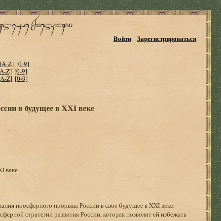
Войти
Зарегистрироваться
[A-Z]
[0-9]
[A-Z]
[0-9]
[A-Z]
[0-9]
сии в будущее в XXI веке
I веке
ния ноосферного прорыва России в свое будущее в XXI веке.
ферной стратегии развития России, которая позволит ей избежать