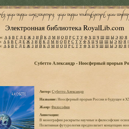
Электронная библиотека RoyalLib.com
м:
А
Б
В
Г
Д
Е
Ж
З
И
Й
К
Л
М
Н
О
П
Р
С
Т
У
Ф
Х
Ц
Ч
Ш
Щ
Ы
Э
Ю
Я
м:
А
Б
В
Г
Д
Е
Ж
З
И
Й
К
Л
М
Н
О
П
Р
С
Т
У
Ф
Х
Ц
Ч
Ш
Щ
Ы
Э
Ю
Я
м:
А
Б
В
Г
Д
Е
Ж
З
И
Й
К
Л
М
Н
О
П
Р
С
Т
У
Ф
Х
Ц
Ч
Ш
Щ
Ы
Э
Ю
Я
Субетто Александр - Ноосферный прорыв Рос
Автор:
Субетто Александр
Название:
Ноосферный прорыв России в будущее в XX
Жанр:
Философия
Аннотация:
В монографии раскрыты научные и философские основа
Позитивная футурология предполагает концепцию ноос