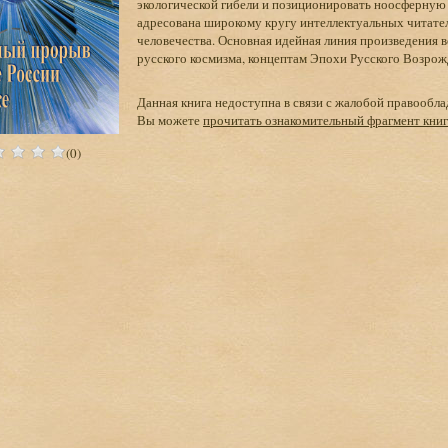
экологической гибели и позиционировать ноосферную м
адресована широкому кругу интеллектуальных читател
человечества. Основная идейная линия произведения 
русского космизма, концептам Эпохи Русского Возрож
Данная книга недоступна в связи с жалобой правообла
Вы можете
прочитать ознакомительный фрагмент кни
(0)