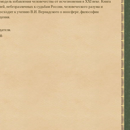
одель избавления человечества от исчезновения в XXI веке. Книга
ей, небезразличных к судьбам России, человеческого разума и
восходит к учению В.И. Вернадского о ноосфере, философии
дения.
дателя.
ги
.