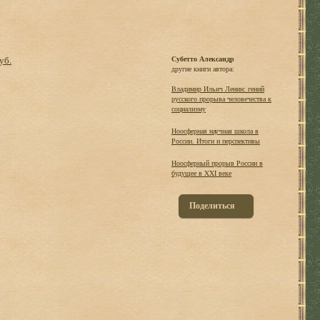
уб.
Субетто Александр
другие книги автора:
Владимир Ильич Ленин: гений
русского прорыва человечества к
социализму
Ноосферная научная школа в
России. Итоги и перспективы
Ноосферный прорыв России в
будущее в XXI веке
Поделиться