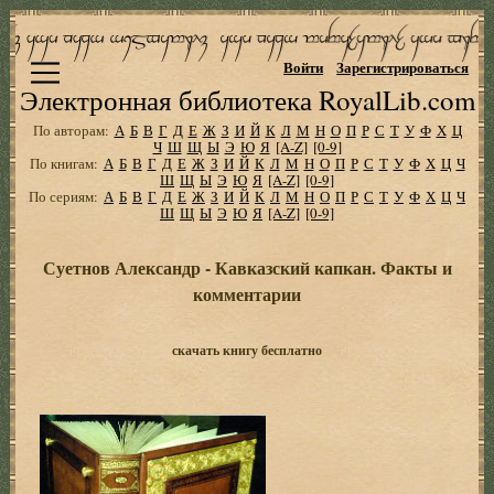
Войти
Зарегистрироваться
Электронная библиотека RoyalLib.com
По авторам:
А
Б
В
Г
Д
Е
Ж
З
И
Й
К
Л
М
Н
О
П
Р
С
Т
У
Ф
Х
Ц
Ч
Ш
Щ
Ы
Э
Ю
Я
[A-Z]
[0-9]
По книгам:
А
Б
В
Г
Д
Е
Ж
З
И
Й
К
Л
М
Н
О
П
Р
С
Т
У
Ф
Х
Ц
Ч
Ш
Щ
Ы
Э
Ю
Я
[A-Z]
[0-9]
По сериям:
А
Б
В
Г
Д
Е
Ж
З
И
Й
К
Л
М
Н
О
П
Р
С
Т
У
Ф
Х
Ц
Ч
Ш
Щ
Ы
Э
Ю
Я
[A-Z]
[0-9]
Суетнов Александр - Кавказский капкан. Факты и
комментарии
скачать книгу бесплатно