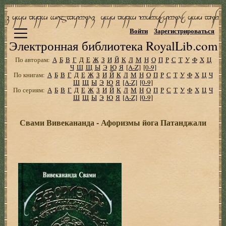
Войти
Зарегистрироваться
Электронная библиотека RoyalLib.com
По авторам:
А
Б
В
Г
Д
Е
Ж
З
И
Й
К
Л
М
Н
О
П
Р
С
Т
У
Ф
Х
Ц
Ч
Ш
Щ
Ы
Э
Ю
Я
[A-Z]
[0-9]
По книгам:
А
Б
В
Г
Д
Е
Ж
З
И
Й
К
Л
М
Н
О
П
Р
С
Т
У
Ф
Х
Ц
Ч
Ш
Щ
Ы
Э
Ю
Я
[A-Z]
[0-9]
По сериям:
А
Б
В
Г
Д
Е
Ж
З
И
Й
К
Л
М
Н
О
П
Р
С
Т
У
Ф
Х
Ц
Ч
Ш
Щ
Ы
Э
Ю
Я
[A-Z]
[0-9]
Свами Вивекананда - Афоризмы йога Патанджали