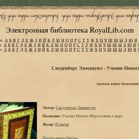
Электронная библиотека RoyalLib.com
м:
А
Б
В
Г
Д
Е
Ж
З
И
Й
К
Л
М
Н
О
П
Р
С
Т
У
Ф
Х
Ц
Ч
Ш
Щ
Ы
Э
Ю
Я
м:
А
Б
В
Г
Д
Е
Ж
З
И
Й
К
Л
М
Н
О
П
Р
С
Т
У
Ф
Х
Ц
Ч
Ш
Щ
Ы
Э
Ю
Я
м:
А
Б
В
Г
Д
Е
Ж
З
И
Й
К
Л
М
Н
О
П
Р
С
Т
У
Ф
Х
Ц
Ч
Ш
Щ
Ы
Э
Ю
Я
Сведенборг Эммануил - Учение Нового
скачать книгу бесплатно
Автор:
Сведенборг Эммануил
Название:
Учение Нового Иерусалима о вере
Жанр:
Религия
Читать книгу Online