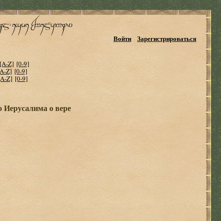
Войти
Зарегистрироваться
[A-Z]
[0-9]
[A-Z]
[0-9]
[A-Z]
[0-9]
 Иерусалима о вере