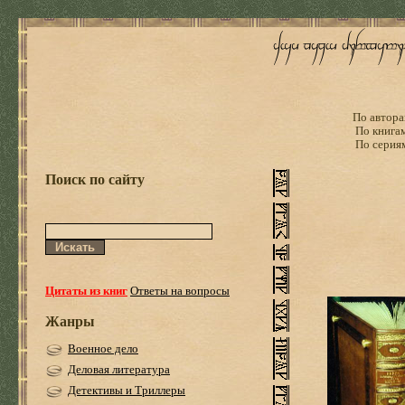
По автора
По книга
По серия
Поиск по сайту
Цитаты из книг
Ответы на вопросы
Жанры
Военное дело
Деловая литература
Детективы и Триллеры