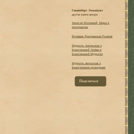
Сведенборг Эммануил
другие книги автора:
Земли во Вселенной, Миры в
пространстве
Истинная Христианская Религия
Мудрость Ангельская о
Божественной Любви и
Божественной Мудрости
Мудрость ангельская о
Божественном провидении
Поделиться