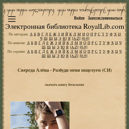
Войти
Зарегистрироваться
Электронная библиотека RoyalLib.com
По авторам:
А
Б
В
Г
Д
Е
Ж
З
И
Й
К
Л
М
Н
О
П
Р
С
Т
У
Ф
Х
Ц
Ч
Ш
Щ
Ы
Э
Ю
Я
[A-Z]
[0-9]
По книгам:
А
Б
В
Г
Д
Е
Ж
З
И
Й
К
Л
М
Н
О
П
Р
С
Т
У
Ф
Х
Ц
Ч
Ш
Щ
Ы
Э
Ю
Я
[A-Z]
[0-9]
По сериям:
А
Б
В
Г
Д
Е
Ж
З
И
Й
К
Л
М
Н
О
П
Р
С
Т
У
Ф
Х
Ц
Ч
Ш
Щ
Ы
Э
Ю
Я
[A-Z]
[0-9]
Свереда Алёна - Разбуди меня поцелуем (СИ)
скачать книгу бесплатно