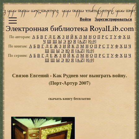
Войти
Зарегистрироваться
Электронная библиотека RoyalLib.com
По авторам:
А
Б
В
Г
Д
Е
Ж
З
И
Й
К
Л
М
Н
О
П
Р
С
Т
У
Ф
Х
Ц
Ч
Ш
Щ
Ы
Э
Ю
Я
[A-Z]
[0-9]
По книгам:
А
Б
В
Г
Д
Е
Ж
З
И
Й
К
Л
М
Н
О
П
Р
С
Т
У
Ф
Х
Ц
Ч
Ш
Щ
Ы
Э
Ю
Я
[A-Z]
[0-9]
По сериям:
А
Б
В
Г
Д
Е
Ж
З
И
Й
К
Л
М
Н
О
П
Р
С
Т
У
Ф
Х
Ц
Ч
Ш
Щ
Ы
Э
Ю
Я
[A-Z]
[0-9]
Связов Евгений - Как Руднев мог выиграть войну.
(Порт-Артур 2007)
скачать книгу бесплатно