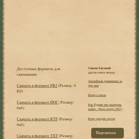
Доступные форматы для
Связов Евгений
другие книги автора:
скачивания:
Английская грамматика за
Скачать в формате FB2
(Размер: 6
три часа
Кб)
Ветер и песок
Скачать в формате DOC
(Размер:
Как Руднев мог выиграть
6кб)
войну. (Порт-Артур 2007)
Скачать в формате RTF
(Размер:
Кому продать мусор
6кб)
Поделиться
Скачать в формате TXT
(Размер: