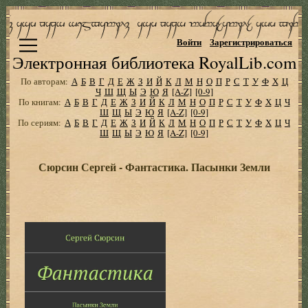
Войти
Зарегистрироваться
Электронная библиотека RoyalLib.com
По авторам:
А
Б
В
Г
Д
Е
Ж
З
И
Й
К
Л
М
Н
О
П
Р
С
Т
У
Ф
Х
Ц
Ч
Ш
Щ
Ы
Э
Ю
Я
[A-Z]
[0-9]
По книгам:
А
Б
В
Г
Д
Е
Ж
З
И
Й
К
Л
М
Н
О
П
Р
С
Т
У
Ф
Х
Ц
Ч
Ш
Щ
Ы
Э
Ю
Я
[A-Z]
[0-9]
По сериям:
А
Б
В
Г
Д
Е
Ж
З
И
Й
К
Л
М
Н
О
П
Р
С
Т
У
Ф
Х
Ц
Ч
Ш
Щ
Ы
Э
Ю
Я
[A-Z]
[0-9]
Сюрсин Сергей - Фантастика. Пасынки Земли