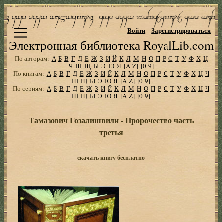
Войти
Зарегистрироваться
Электронная библиотека RoyalLib.com
По авторам:
А
Б
В
Г
Д
Е
Ж
З
И
Й
К
Л
М
Н
О
П
Р
С
Т
У
Ф
Х
Ц
Ч
Ш
Щ
Ы
Э
Ю
Я
[A-Z]
[0-9]
По книгам:
А
Б
В
Г
Д
Е
Ж
З
И
Й
К
Л
М
Н
О
П
Р
С
Т
У
Ф
Х
Ц
Ч
Ш
Щ
Ы
Э
Ю
Я
[A-Z]
[0-9]
По сериям:
А
Б
В
Г
Д
Е
Ж
З
И
Й
К
Л
М
Н
О
П
Р
С
Т
У
Ф
Х
Ц
Ч
Ш
Щ
Ы
Э
Ю
Я
[A-Z]
[0-9]
Тамазович Гозалишвили - Пророчество часть
третья
скачать книгу бесплатно