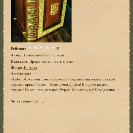
Рейтинг:
(0)
Автор:
Тамазович Гозалишвили
Название:
Пророчество часть третья
Жанр:
Фэнтези
Аннотация:
-&nbsp;Что значит, мы не можем? - сорвался на мальчишеский
дискант принц Голон. - Вон армия Дифеи! В одном полете
стрелы! Их меньше, чем нас! Втрое! Мы атакуем! Немедленно!!!...
Читать книгу Online