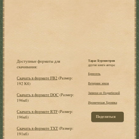
Доступные форматы для
Тарас Бурмистров
другие книги автора:
скачивания:
Брюссель
Скачать в формате FB2
(Размер:
192 Кб)
Вечерняя земля
Записки из Поднебесной
Скачать в формате DOC
(Размер:
196кб)
Ироническая Хроника
Скачать в формате RTF
(Размер:
Поделиться
196кб)
Скачать в формате TXT
(Размер:
191кб)