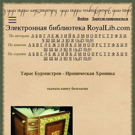
Войти
Зарегистрироваться
Электронная библиотека RoyalLib.com
По авторам:
А
Б
В
Г
Д
Е
Ж
З
И
Й
К
Л
М
Н
О
П
Р
С
Т
У
Ф
Х
Ц
Ч
Ш
Щ
Ы
Э
Ю
Я
[A-Z]
[0-9]
По книгам:
А
Б
В
Г
Д
Е
Ж
З
И
Й
К
Л
М
Н
О
П
Р
С
Т
У
Ф
Х
Ц
Ч
Ш
Щ
Ы
Э
Ю
Я
[A-Z]
[0-9]
По сериям:
А
Б
В
Г
Д
Е
Ж
З
И
Й
К
Л
М
Н
О
П
Р
С
Т
У
Ф
Х
Ц
Ч
Ш
Щ
Ы
Э
Ю
Я
[A-Z]
[0-9]
Тарас Бурмистров - Ироническая Хроника
скачать книгу бесплатно