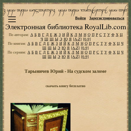
Войти
Зарегистрироваться
Электронная библиотека RoyalLib.com
По авторам:
А
Б
В
Г
Д
Е
Ж
З
И
Й
К
Л
М
Н
О
П
Р
С
Т
У
Ф
Х
Ц
Ч
Ш
Щ
Ы
Э
Ю
Я
[A-Z]
[0-9]
По книгам:
А
Б
В
Г
Д
Е
Ж
З
И
Й
К
Л
М
Н
О
П
Р
С
Т
У
Ф
Х
Ц
Ч
Ш
Щ
Ы
Э
Ю
Я
[A-Z]
[0-9]
По сериям:
А
Б
В
Г
Д
Е
Ж
З
И
Й
К
Л
М
Н
О
П
Р
С
Т
У
Ф
Х
Ц
Ч
Ш
Щ
Ы
Э
Ю
Я
[A-Z]
[0-9]
Тарыничев Юрий - На судском заломе
скачать книгу бесплатно