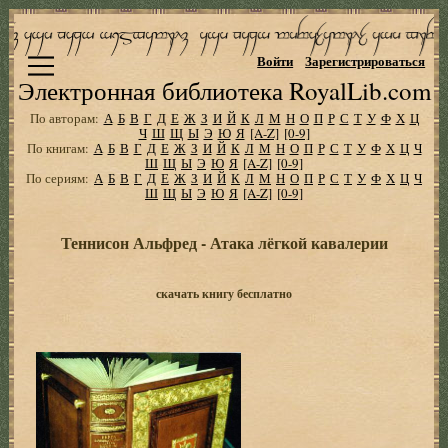
Войти
Зарегистрироваться
Электронная библиотека RoyalLib.com
По авторам:
А
Б
В
Г
Д
Е
Ж
З
И
Й
К
Л
М
Н
О
П
Р
С
Т
У
Ф
Х
Ц
Ч
Ш
Щ
Ы
Э
Ю
Я
[A-Z]
[0-9]
По книгам:
А
Б
В
Г
Д
Е
Ж
З
И
Й
К
Л
М
Н
О
П
Р
С
Т
У
Ф
Х
Ц
Ч
Ш
Щ
Ы
Э
Ю
Я
[A-Z]
[0-9]
По сериям:
А
Б
В
Г
Д
Е
Ж
З
И
Й
К
Л
М
Н
О
П
Р
С
Т
У
Ф
Х
Ц
Ч
Ш
Щ
Ы
Э
Ю
Я
[A-Z]
[0-9]
Теннисон Альфред - Атака лёгкой кавалерии
скачать книгу бесплатно