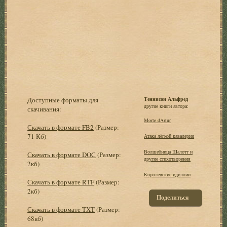
Доступные форматы для
Теннисон Альфред
другие книги автора:
скачивания:
Morte dArtur
Скачать в формате FB2
(Размер:
71 Кб)
Атака лёгкой кавалерии
Волшебница Шалотт и
Скачать в формате DOC
(Размер:
другие стихотворения
2кб)
Королевские идиллии
Скачать в формате RTF
(Размер:
2кб)
Поделиться
Скачать в формате TXT
(Размер:
68кб)