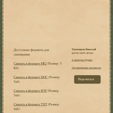
Доступные форматы для
Тихомиров Николай
другие книги автора:
скачивания:
А окорочка будешь
Скачать в формате FB2
(Размер: 5
Кб)
Эта непонятная вежливость
Скачать в формате DOC
(Размер:
Поделиться
5кб)
Скачать в формате RTF
(Размер:
5кб)
Скачать в формате TXT
(Размер:
4кб)