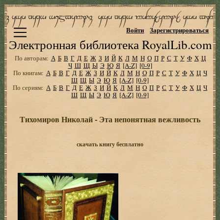
Войти
Зарегистрироваться
Электронная библиотека RoyalLib.com
По авторам:
А
Б
В
Г
Д
Е
Ж
З
И
Й
К
Л
М
Н
О
П
Р
С
Т
У
Ф
Х
Ц
Ч
Ш
Щ
Ы
Э
Ю
Я
[A-Z]
[0-9]
По книгам:
А
Б
В
Г
Д
Е
Ж
З
И
Й
К
Л
М
Н
О
П
Р
С
Т
У
Ф
Х
Ц
Ч
Ш
Щ
Ы
Э
Ю
Я
[A-Z]
[0-9]
По сериям:
А
Б
В
Г
Д
Е
Ж
З
И
Й
К
Л
М
Н
О
П
Р
С
Т
У
Ф
Х
Ц
Ч
Ш
Щ
Ы
Э
Ю
Я
[A-Z]
[0-9]
Тихомиров Николай - Эта непонятная вежливость
скачать книгу бесплатно