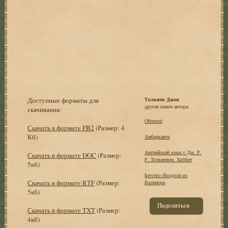
Доступные форматы для
Толкиен Джон
другие книги автора:
скачивания:
Ofermod
Скачать в формате FB2
(Размер: 4
Кб)
Амбарканта
Английский язык с Дж. Р.
Скачать в формате DOC
(Размер:
Р. Толкиеном. Хоббит
5кб)
Бегство Нолдоли из
Скачать в формате RTF
(Размер:
Валинора
5кб)
Поделиться
Скачать в формате TXT
(Размер:
4кб)