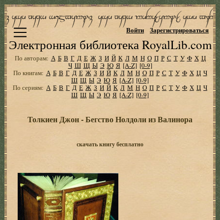
Войти
Зарегистрироваться
Электронная библиотека RoyalLib.com
По авторам:
А
Б
В
Г
Д
Е
Ж
З
И
Й
К
Л
М
Н
О
П
Р
С
Т
У
Ф
Х
Ц
Ч
Ш
Щ
Ы
Э
Ю
Я
[A-Z]
[0-9]
По книгам:
А
Б
В
Г
Д
Е
Ж
З
И
Й
К
Л
М
Н
О
П
Р
С
Т
У
Ф
Х
Ц
Ч
Ш
Щ
Ы
Э
Ю
Я
[A-Z]
[0-9]
По сериям:
А
Б
В
Г
Д
Е
Ж
З
И
Й
К
Л
М
Н
О
П
Р
С
Т
У
Ф
Х
Ц
Ч
Ш
Щ
Ы
Э
Ю
Я
[A-Z]
[0-9]
Толкиен Джон - Бегство Нолдоли из Валинора
скачать книгу бесплатно