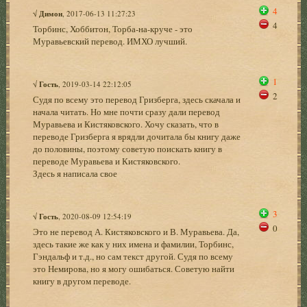
4
√
Димон
, 2017-06-13 11:27:23
4
Торбинс, Хоббитон, Торба-на-круче - это
Муравьевский перевод. ИМХО лучший.
1
√
Гость
, 2019-03-14 22:12:05
2
Судя по всему это перевод Гризберга, здесь скачала и
начала читать. Но мне почти сразу дали перевод
Муравьева и Кистяковского. Хочу сказать, что в
переводе Гризберга я врядли дочитала бы книгу даже
до половины, поэтому советую поискать книгу в
переводе Муравьева и Кистяковского.
Здесь я написала свое
3
√
Гость
, 2020-08-09 12:54:19
0
Это не перевод А. Кистяковского и В. Муравьева. Да,
здесь такие же как у них имена и фамилии, Торбинс,
Гэндальф и т.д., но сам текст другой. Судя по всему
это Немирова, но я могу ошибаться. Советую найти
книгу в другом переводе.