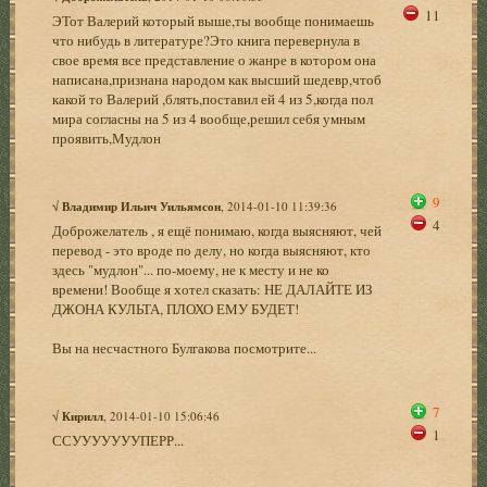
11
ЭТот Валерий который выше,ты вообще понимаешь
что нибудь в литературе?Это книга перевернула в
свое время все представление о жанре в котором она
написана,признана народом как высший шедевр,чтоб
какой то Валерий ,блять,поставил ей 4 из 5,когда пол
мира согласны на 5 из 4 вообще,решил себя умным
проявить,Мудлон
9
√
Владимир Ильич Уильямсон
, 2014-01-10 11:39:36
4
Доброжелатель , я ещё понимаю, когда выясняют, чей
перевод - это вроде по делу, но когда выясняют, кто
здесь "мудлон"... по-моему, не к месту и не ко
времени! Вообще я хотел сказать: НЕ ДАЛАЙТЕ ИЗ
ДЖОНА КУЛЬТА, ПЛОХО ЕМУ БУДЕТ!
Вы на несчастного Булгакова посмотрите...
7
√
Кирилл
, 2014-01-10 15:06:46
1
ССУУУУУУУПЕРР...