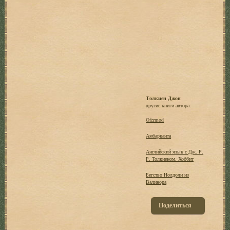
Толкиен Джон
другие книги автора:
Ofermod
Амбарканта
Английский язык с Дж. Р.
Р. Толкиеном. Хоббит
Бегство Нолдоли из
Валинора
Поделиться