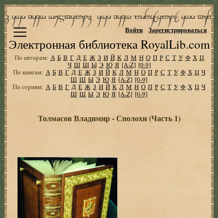
Войти
Зарегистрироваться
Электронная библиотека RoyalLib.com
По авторам:
А
Б
В
Г
Д
Е
Ж
З
И
Й
К
Л
М
Н
О
П
Р
С
Т
У
Ф
Х
Ц
Ч
Ш
Щ
Ы
Э
Ю
Я
[A-Z]
[0-9]
По книгам:
А
Б
В
Г
Д
Е
Ж
З
И
Й
К
Л
М
Н
О
П
Р
С
Т
У
Ф
Х
Ц
Ч
Ш
Щ
Ы
Э
Ю
Я
[A-Z]
[0-9]
По сериям:
А
Б
В
Г
Д
Е
Ж
З
И
Й
К
Л
М
Н
О
П
Р
С
Т
У
Ф
Х
Ц
Ч
Ш
Щ
Ы
Э
Ю
Я
[A-Z]
[0-9]
Толмасов Владимир - Сполохи (Часть 1)