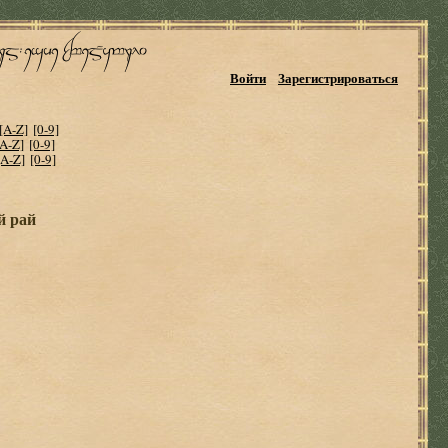
Войти
Зарегистрироваться
[A-Z]
[0-9]
[A-Z]
[0-9]
[A-Z]
[0-9]
й рай