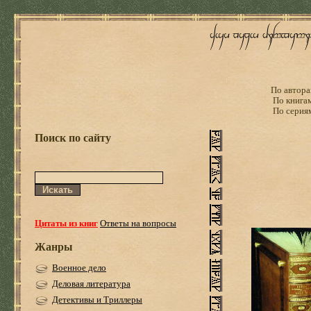
По автора
По книга
По серия
Поиск по сайту
Цитаты из книг
Ответы на вопросы
Жанры
Военное дело
Деловая литература
Детективы и Триллеры