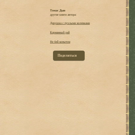
Томас Дью
другие книги автора:
Девушка с пухлыми коленками
Карманный рай
Не бей копытом
Поделиться