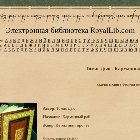
Электронная библиотека RoyalLib.com
м:
А
Б
В
Г
Д
Е
Ж
З
И
Й
К
Л
М
Н
О
П
Р
С
Т
У
Ф
Х
Ц
Ч
Ш
Щ
Ы
Э
Ю
Я
м:
А
Б
В
Г
Д
Е
Ж
З
И
Й
К
Л
М
Н
О
П
Р
С
Т
У
Ф
Х
Ц
Ч
Ш
Щ
Ы
Э
Ю
Я
м:
А
Б
В
Г
Д
Е
Ж
З
И
Й
К
Л
М
Н
О
П
Р
С
Т
У
Ф
Х
Ц
Ч
Ш
Щ
Ы
Э
Ю
Я
Томас Дью - Карманны
скачать книгу бесплатно
Автор:
Томас Дью
Название:
Карманный рай
Жанр:
Детективы: прочее
Читать книгу Online