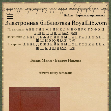
Войти
Зарегистрироваться
Электронная библиотека RoyalLib.com
По авторам:
А
Б
В
Г
Д
Е
Ж
З
И
Й
К
Л
М
Н
О
П
Р
С
Т
У
Ф
Х
Ц
Ч
Ш
Щ
Ы
Э
Ю
Я
[A-Z]
[0-9]
По книгам:
А
Б
В
Г
Д
Е
Ж
З
И
Й
К
Л
М
Н
О
П
Р
С
Т
У
Ф
Х
Ц
Ч
Ш
Щ
Ы
Э
Ю
Я
[A-Z]
[0-9]
По сериям:
А
Б
В
Г
Д
Е
Ж
З
И
Й
К
Л
М
Н
О
П
Р
С
Т
У
Ф
Х
Ц
Ч
Ш
Щ
Ы
Э
Ю
Я
[A-Z]
[0-9]
Томас Манн - Былое Иакова
скачать книгу бесплатно