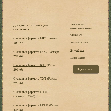
Доступные форматы для
Томас Манн
другие книги автора:
скачивания:
Gladius Dei
Скачать в формате FB2
(Размер:
303 Кб)
Авгуcт фон Платен
Будденброки
Скачать в формате DOC
(Размер:
291кб)
Былое Иакова
Скачать в формате RTF
(Размер:
Поделиться
291кб)
Скачать в формате TXT
(Размер:
299кб)
Скачать в формате HTML
(Размер: 303кб)
Скачать в формате EPUB
(Размер:
425кб)