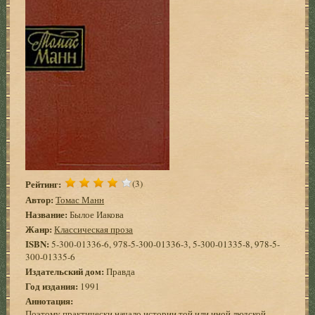
Рейтинг:
(3)
Автор:
Томас Манн
Название:
Былое Иакова
Жанр:
Классическая проза
ISBN:
5-300-01336-6, 978-5-300-01336-3, 5-300-01335-8, 978-5-
300-01335-6
Издательский дом:
Правда
Год издания:
1991
Аннотация:
Поэтому практически начало истории той или иной людской