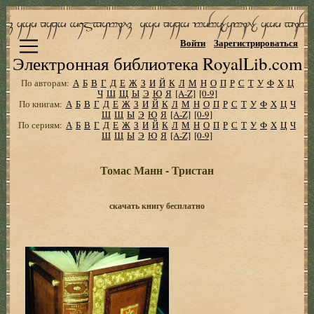
Войти
Зарегистрироваться
Электронная библиотека RoyalLib.com
По авторам:
А
Б
В
Г
Д
Е
Ж
З
И
Й
К
Л
М
Н
О
П
Р
С
Т
У
Ф
Х
Ц
Ч
Ш
Щ
Ы
Э
Ю
Я
[A-Z]
[0-9]
По книгам:
А
Б
В
Г
Д
Е
Ж
З
И
Й
К
Л
М
Н
О
П
Р
С
Т
У
Ф
Х
Ц
Ч
Ш
Щ
Ы
Э
Ю
Я
[A-Z]
[0-9]
По сериям:
А
Б
В
Г
Д
Е
Ж
З
И
Й
К
Л
М
Н
О
П
Р
С
Т
У
Ф
Х
Ц
Ч
Ш
Щ
Ы
Э
Ю
Я
[A-Z]
[0-9]
Томас Манн - Тристан
скачать книгу бесплатно