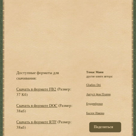
Доступные форматы для
Томас Манн
другие книги автора:
скачивания:
Gladius Dei
Скачать в формате FB2
(Размер:
37 Кб)
Авгуcт фон Платен
Будденброки
Скачать в формате DOC
(Размер:
38кб)
Былое Иакова
Скачать в формате RTF
(Размер:
Поделиться
38кб)