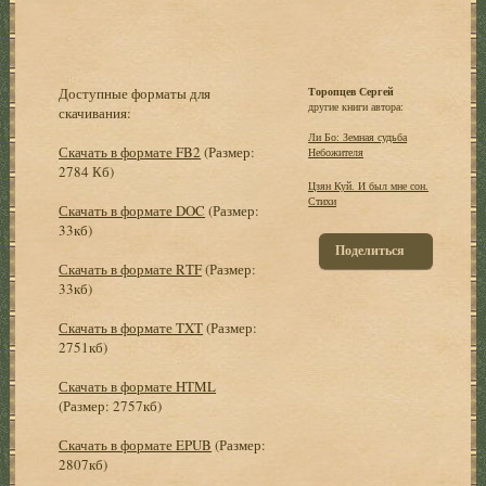
Доступные форматы для
Торопцев Сергей
другие книги автора:
скачивания:
Ли Бо: Земная судьба
Скачать в формате FB2
(Размер:
Небожителя
2784 Кб)
Цзян Куй. И был мне сон.
Стихи
Скачать в формате DOC
(Размер:
33кб)
Поделиться
Скачать в формате RTF
(Размер:
33кб)
Скачать в формате TXT
(Размер:
2751кб)
Скачать в формате HTML
(Размер: 2757кб)
Скачать в формате EPUB
(Размер:
2807кб)