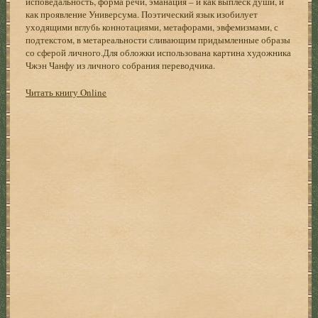
исповедальность, форма речи, эманация – и как выплеск души, и
как проявление Универсума. Поэтический язык изобилует
уходящими вглубь коннотациями, метафорами, эвфемизмами, с
подтекстом, в метареальности сливающим придымленные образы
со сферой личного.Для обложки использована картина художника
Чжэн Чанфу из личного собрания переводчика.
Читать книгу Online