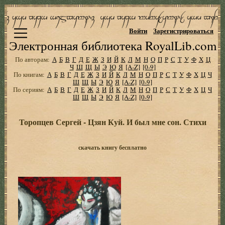
Войти
Зарегистрироваться
Электронная библиотека RoyalLib.com
По авторам:
А
Б
В
Г
Д
Е
Ж
З
И
Й
К
Л
М
Н
О
П
Р
С
Т
У
Ф
Х
Ц
Ч
Ш
Щ
Ы
Э
Ю
Я
[A-Z]
[0-9]
По книгам:
А
Б
В
Г
Д
Е
Ж
З
И
Й
К
Л
М
Н
О
П
Р
С
Т
У
Ф
Х
Ц
Ч
Ш
Щ
Ы
Э
Ю
Я
[A-Z]
[0-9]
По сериям:
А
Б
В
Г
Д
Е
Ж
З
И
Й
К
Л
М
Н
О
П
Р
С
Т
У
Ф
Х
Ц
Ч
Ш
Щ
Ы
Э
Ю
Я
[A-Z]
[0-9]
Торопцев Сергей - Цзян Куй. И был мне сон. Стихи
скачать книгу бесплатно