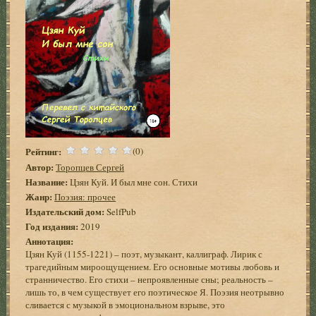
Рейтинг:
(0)
Автор:
Торопцев Сергей
Название:
Цзян Куй. И был мне сон. Стихи
Жанр:
Поэзия: прочее
Издательский дом:
SelfPub
Год издания:
2019
Аннотация:
Цзян Куй (1155-1221) – поэт, музыкант, каллиграф. Лирик с
трагедийным мироощущением. Его основные мотивы любовь и
странничество. Его стихи – непроявленные сны; реальность –
лишь то, в чем существует его поэтическое Я. Поэзия неотрывно
сливается с музыкой в эмоциональном взрыве, это