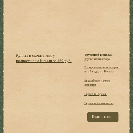
Купить и скачать книгу
Трубецкой Николай
другие книги автора:
полностью на litres.ru за 169 руб.
Взгляд на русскую историю
не с Запада, а с Востока
Евразийство и белое
движение
Европа и Евразия
Европа и Человечество
Поделиться