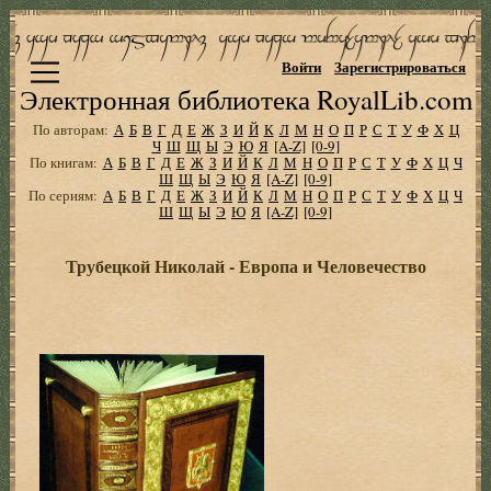
Войти
Зарегистрироваться
Электронная библиотека RoyalLib.com
По авторам:
А
Б
В
Г
Д
Е
Ж
З
И
Й
К
Л
М
Н
О
П
Р
С
Т
У
Ф
Х
Ц
Ч
Ш
Щ
Ы
Э
Ю
Я
[A-Z]
[0-9]
По книгам:
А
Б
В
Г
Д
Е
Ж
З
И
Й
К
Л
М
Н
О
П
Р
С
Т
У
Ф
Х
Ц
Ч
Ш
Щ
Ы
Э
Ю
Я
[A-Z]
[0-9]
По сериям:
А
Б
В
Г
Д
Е
Ж
З
И
Й
К
Л
М
Н
О
П
Р
С
Т
У
Ф
Х
Ц
Ч
Ш
Щ
Ы
Э
Ю
Я
[A-Z]
[0-9]
Трубецкой Николай - Европа и Человечество