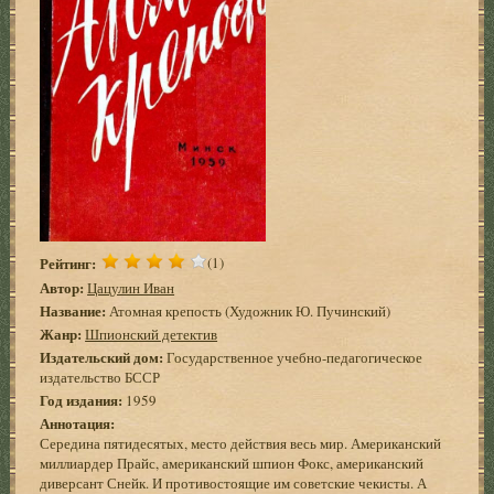
Рейтинг:
(1)
Автор:
Цацулин Иван
Название:
Атомная крепость (Художник Ю. Пучинский)
Жанр:
Шпионский детектив
Издательский дом:
Государственное учебно-педагогическое
издательство БССР
Год издания:
1959
Аннотация:
Середина пятидесятых, место действия весь мир. Американский
миллиардер Прайс, американский шпион Фокс, американский
диверсант Снейк. И противостоящие им советские чекисты. А