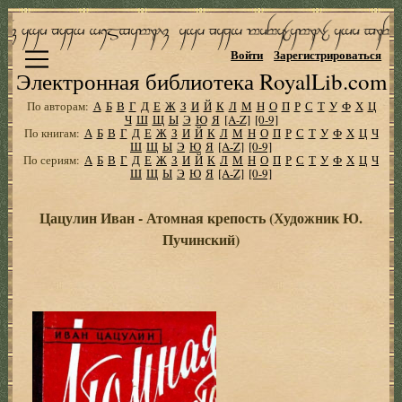
Войти
Зарегистрироваться
Электронная библиотека RoyalLib.com
По авторам:
А
Б
В
Г
Д
Е
Ж
З
И
Й
К
Л
М
Н
О
П
Р
С
Т
У
Ф
Х
Ц
Ч
Ш
Щ
Ы
Э
Ю
Я
[A-Z]
[0-9]
По книгам:
А
Б
В
Г
Д
Е
Ж
З
И
Й
К
Л
М
Н
О
П
Р
С
Т
У
Ф
Х
Ц
Ч
Ш
Щ
Ы
Э
Ю
Я
[A-Z]
[0-9]
По сериям:
А
Б
В
Г
Д
Е
Ж
З
И
Й
К
Л
М
Н
О
П
Р
С
Т
У
Ф
Х
Ц
Ч
Ш
Щ
Ы
Э
Ю
Я
[A-Z]
[0-9]
Цацулин Иван - Атомная крепость (Художник Ю.
Пучинский)