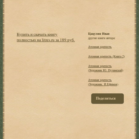
Купить и скачать книгу
Цацулин Иван
другие книги автора:
полностью на litres.ru за 189 руб.
Атомная крепость
Атомная крепость (Книга 2)
Атомная крепость
(Художник Ю. Пучинский)
Атомная крепость
(Художник. И.Ефимов)
Поделиться