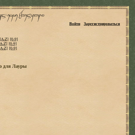
Войти
Зарегистрироваться
[A-Z]
[0-9]
[A-Z]
[0-9]
[A-Z]
[0-9]
до для Лауры