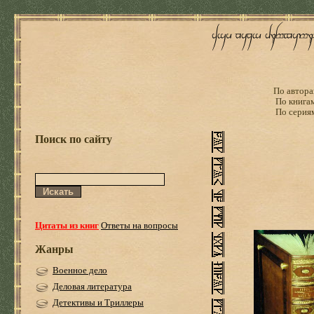
По автора
По книга
По серия
Поиск по сайту
Цитаты из книг
Ответы на вопросы
Жанры
Военное дело
Деловая литература
Детективы и Триллеры