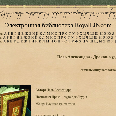
Электронная библиотека RoyalLib.com
м:
А
Б
В
Г
Д
Е
Ж
З
И
Й
К
Л
М
Н
О
П
Р
С
Т
У
Ф
Х
Ц
Ч
Ш
Щ
Ы
Э
Ю
Я
м:
А
Б
В
Г
Д
Е
Ж
З
И
Й
К
Л
М
Н
О
П
Р
С
Т
У
Ф
Х
Ц
Ч
Ш
Щ
Ы
Э
Ю
Я
м:
А
Б
В
Г
Д
Е
Ж
З
И
Й
К
Л
М
Н
О
П
Р
С
Т
У
Ф
Х
Ц
Ч
Ш
Щ
Ы
Э
Ю
Я
Цель Александра - Дракон, чу
скачать книгу бесплатно
Автор:
Цель Александра
Название:
Дракон, чудо для Лауры
Жанр:
Научная фантастика
Читать книгу Online