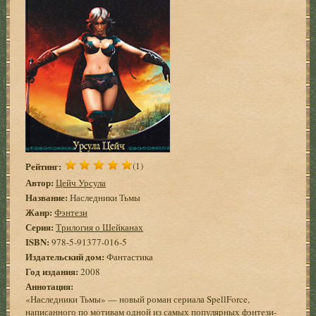
Рейтинг:
(1)
Автор:
Цейч Урсула
Название:
Наследники Тьмы
Жанр:
Фэнтези
Серия:
Трилогия о Шейканах
ISBN:
978-5-91377-016-5
Издательский дом:
Фантастика
Год издания:
2008
Аннотация:
«Наследники Тьмы» — новый роман сериала SpellForce,
написанного по мотивам одной из самых популярных фэнтези-