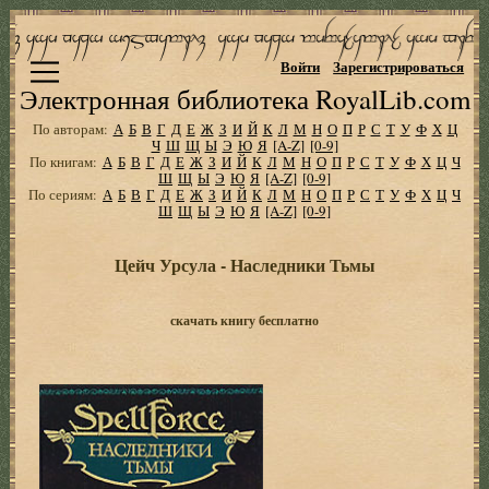
Войти
Зарегистрироваться
Электронная библиотека RoyalLib.com
По авторам:
А
Б
В
Г
Д
Е
Ж
З
И
Й
К
Л
М
Н
О
П
Р
С
Т
У
Ф
Х
Ц
Ч
Ш
Щ
Ы
Э
Ю
Я
[A-Z]
[0-9]
По книгам:
А
Б
В
Г
Д
Е
Ж
З
И
Й
К
Л
М
Н
О
П
Р
С
Т
У
Ф
Х
Ц
Ч
Ш
Щ
Ы
Э
Ю
Я
[A-Z]
[0-9]
По сериям:
А
Б
В
Г
Д
Е
Ж
З
И
Й
К
Л
М
Н
О
П
Р
С
Т
У
Ф
Х
Ц
Ч
Ш
Щ
Ы
Э
Ю
Я
[A-Z]
[0-9]
Цейч Урсула - Наследники Тьмы
скачать книгу бесплатно