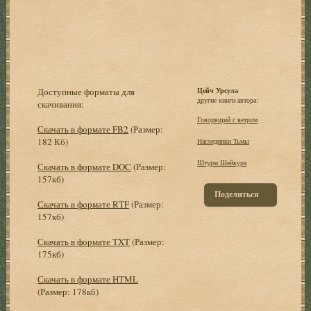
Доступные форматы для
Цейч Урсула
другие книги автора:
скачивания:
Говорящий с ветром
Скачать в формате FB2
(Размер:
182 Кб)
Наследники Тьмы
Штурм Шейкура
Скачать в формате DOC
(Размер:
157кб)
Поделиться
Скачать в формате RTF
(Размер:
157кб)
Скачать в формате TXT
(Размер:
175кб)
Скачать в формате HTML
(Размер: 178кб)