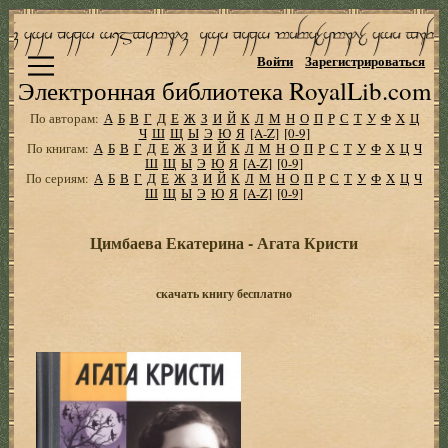
Войти
Зарегистрироваться
Электронная библиотека RoyalLib.com
По авторам:
А
Б
В
Г
Д
Е
Ж
З
И
Й
К
Л
М
Н
О
П
Р
С
Т
У
Ф
Х
Ц
Ч
Ш
Щ
Ы
Э
Ю
Я
[A-Z]
[0-9]
По книгам:
А
Б
В
Г
Д
Е
Ж
З
И
Й
К
Л
М
Н
О
П
Р
С
Т
У
Ф
Х
Ц
Ч
Ш
Щ
Ы
Э
Ю
Я
[A-Z]
[0-9]
По сериям:
А
Б
В
Г
Д
Е
Ж
З
И
Й
К
Л
М
Н
О
П
Р
С
Т
У
Ф
Х
Ц
Ч
Ш
Щ
Ы
Э
Ю
Я
[A-Z]
[0-9]
Цимбаева Екатерина - Агата Кристи
скачать книгу бесплатно