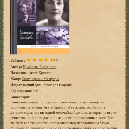
Рейтинг:
(3)
Автор:
Цимбаева Екатерина
Название:
Агата Кристи
Жанр:
Биографии и Мемуары
Издательский дом:
Молодая гвардия
Год издания:
2013
Аннотация:
Книга посвящена популярнейшей в мире писательнице —
Королеве детектива Агате Кристи. В ее жизни, особенно в
детские годы, нет ни одной мельчайшей детали, которая не играет
существенной роли для понимания ее прославленных книг. В то
же время ее творчество, в том числе под псевдонимом Мэри
Уэстмакотт, помогает лучше уяснить многие факты ее биографии.