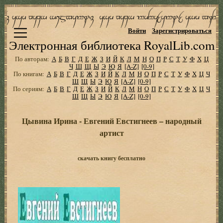
Войти
Зарегистрироваться
Электронная библиотека RoyalLib.com
По авторам:
А
Б
В
Г
Д
Е
Ж
З
И
Й
К
Л
М
Н
О
П
Р
С
Т
У
Ф
Х
Ц
Ч
Ш
Щ
Ы
Э
Ю
Я
[A-Z]
[0-9]
По книгам:
А
Б
В
Г
Д
Е
Ж
З
И
Й
К
Л
М
Н
О
П
Р
С
Т
У
Ф
Х
Ц
Ч
Ш
Щ
Ы
Э
Ю
Я
[A-Z]
[0-9]
По сериям:
А
Б
В
Г
Д
Е
Ж
З
И
Й
К
Л
М
Н
О
П
Р
С
Т
У
Ф
Х
Ц
Ч
Ш
Щ
Ы
Э
Ю
Я
[A-Z]
[0-9]
Цывина Ирина - Евгений Евстигнеев – народный
артист
скачать книгу бесплатно