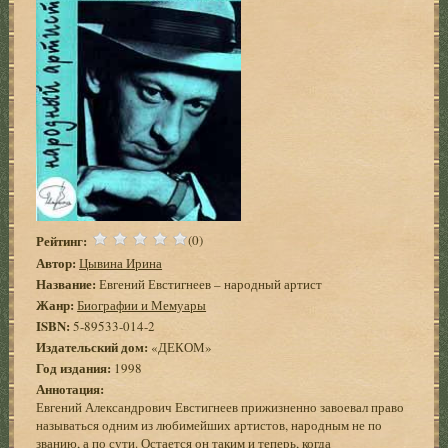
Рейтинг:
(0)
Автор:
Цывина Ирина
Название:
Евгений Евстигнеев – народный артист
Жанр:
Биографии и Мемуары
ISBN:
5-89533-014-2
Издательский дом:
«ДЕКОМ»
Год издания:
1998
Аннотация:
Евгений Александрович Евстигнеев прижизненно завоевал право
называться одним из любимейших артистов, народным не по
званию, а по сути. Остается он таким и теперь, когда