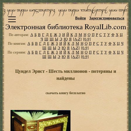
Войти
Зарегистрироваться
Электронная библиотека RoyalLib.com
По авторам:
А
Б
В
Г
Д
Е
Ж
З
И
Й
К
Л
М
Н
О
П
Р
С
Т
У
Ф
Х
Ц
Ч
Ш
Щ
Ы
Э
Ю
Я
[A-Z]
[0-9]
По книгам:
А
Б
В
Г
Д
Е
Ж
З
И
Й
К
Л
М
Н
О
П
Р
С
Т
У
Ф
Х
Ц
Ч
Ш
Щ
Ы
Э
Ю
Я
[A-Z]
[0-9]
По сериям:
А
Б
В
Г
Д
Е
Ж
З
И
Й
К
Л
М
Н
О
П
Р
С
Т
У
Ф
Х
Ц
Ч
Ш
Щ
Ы
Э
Ю
Я
[A-Z]
[0-9]
Цундел Эрнст - Шесть миллионов - потеряны и
найдены
скачать книгу бесплатно