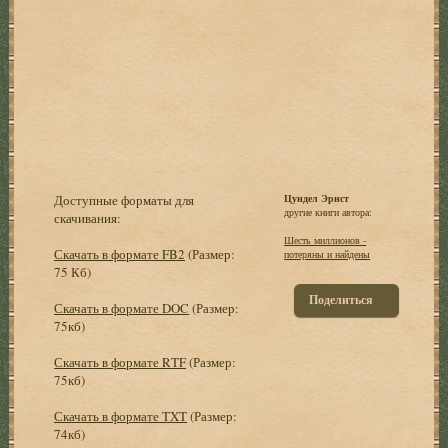
Доступные форматы для
Цундел Эрнст
другие книги автора:
скачивания:
Шесть миллионов -
Скачать в формате FB2
(Размер:
потеряны и найдены
75 Кб)
Поделиться
Скачать в формате DOC
(Размер:
75кб)
Скачать в формате RTF
(Размер:
75кб)
Скачать в формате TXT
(Размер:
74кб)